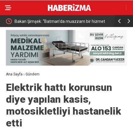
Bakan Şimşek: “Batman’da muazzam bir hizmet
Resul Din
fırtınası var”
vatandaşa
Ana Sayfa
›
Gündem
Elektrik hattı korunsun
diye yapılan kasis,
motosikletliyi hastanelik
etti