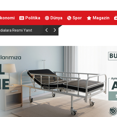
Ekonomi
Politika
Dünya
Spor
Magazin
tıldı
Tekirdağ’da Mahsun Kırmızıgül rüzgarı