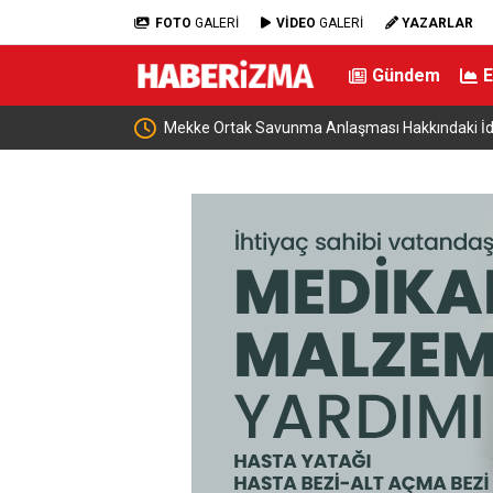
FOTO
GALERİ
VİDEO
GALERİ
YAZARLAR
Gündem
dialara Resmi Yanıt
Bakan Şimşek, Gercüş’te toplu açılış törenine ka