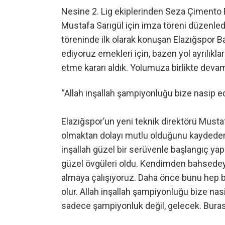
Nesine 2. Lig ekiplerinden Seza Çimento 
Mustafa Sarıgül için imza töreni düzenle
töreninde ilk olarak konuşan Elazığspor B
ediyoruz emekleri için, bazen yol ayrılıkl
etme kararı aldık. Yolumuza birlikte devam
“Allah inşallah şampiyonluğu bize nasip e
Elazığspor’un yeni teknik direktörü Musta
olmaktan dolayı mutlu olduğunu kaydede
inşallah güzel bir serüvenle başlangıç y
güzel övgüleri oldu. Kendimden bahsedeyim
almaya çalışıyoruz. Daha önce bunu hep b
olur. Allah inşallah şampiyonluğu bize na
sadece şampiyonluk değil, gelecek. Buras