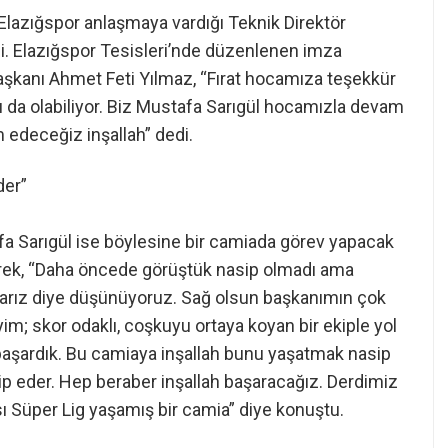
Elazığspor anlaşmaya vardığı Teknik Direktör
di. Elazığspor Tesisleri’nde düzenlenen imza
aşkanı Ahmet Feti Yılmaz, “Fırat hocamıza teşekkür
arı da olabiliyor. Biz Mustafa Sarıgül hocamızla devam
 edeceğiz inşallah” dedi.
der”
fa Sarıgül ise böylesine bir camiada görev yapacak
rek, “Daha öncede görüştük nasip olmadı ama
aparız diye düşünüyoruz. Sağ olsun başkanımın çok
; skor odaklı, coşkuyu ortaya koyan bir ekiple yol
aşardık. Bu camiaya inşallah bunu yaşatmak nasip
sip eder. Hep beraber inşallah başaracağız. Derdimiz
ı Süper Lig yaşamış bir camia” diye konuştu.