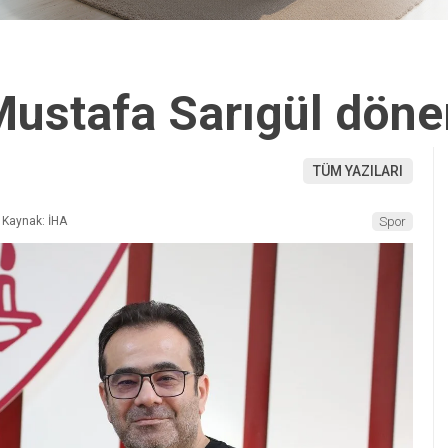
Mustafa Sarıgül dön
TÜM YAZILARI
Kaynak: İHA
Spor