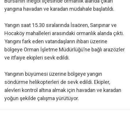
Bursa’nın İnegöl ilçesinde ormanlık alanda çıkan
yangına havadan ve karadan müdahale başlatıldı.
Yangın saat 15.30 sıralarında İsaören, Sarıpınar ve
Hocaköy mahalleleri arasındaki ormanlık alanda çıktı.
Yangını fark eden vatandaşların ihbarı üzerine
bölgeye Orman İşletme Müdürlüğü’ne bağlı arazözler
ve itfaiye ekipleri sevk edildi.
Yangının büyümesi üzerine bölgeye yangın
söndürme helikopterleri de sevk edildi. Ekipler,
alevleri kontrol altına almak için havadan ve karadan
yoğun şekilde çalışma yürütüyor.
Yangının çıkış nedeni ve etkilediği alanın büyüklüğü,
yapılacak çalışmaların ardından netlik kazanacak.