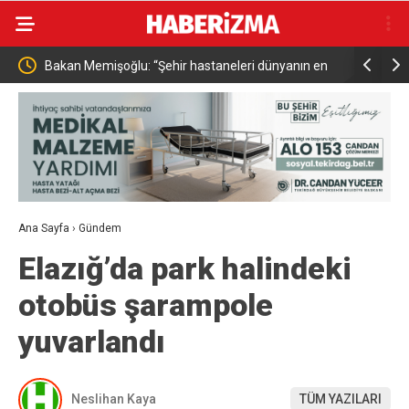
n
Bakan Memişoğlu: “Şehir hastaneleri dünyanın en
İçişleri Ba
üst seviye sağlık hizmet binalarıdır”
bu yılın i
Ana Sayfa
›
Gündem
Elazığ’da park halindeki
otobüs şarampole
yuvarlandı
Neslihan Kaya
TÜM YAZILARI