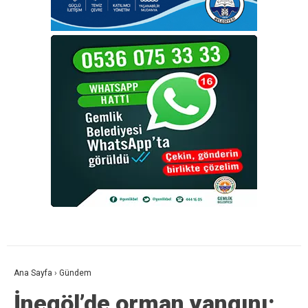
Ana Sayfa
›
Gündem
İnegöl’de orman yangını;