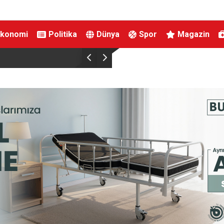
Ekonomi
Politika
Dünya
Spor
Magazin
Bursa’dan Kırgızistan’a uzanan zirve tırmanışı