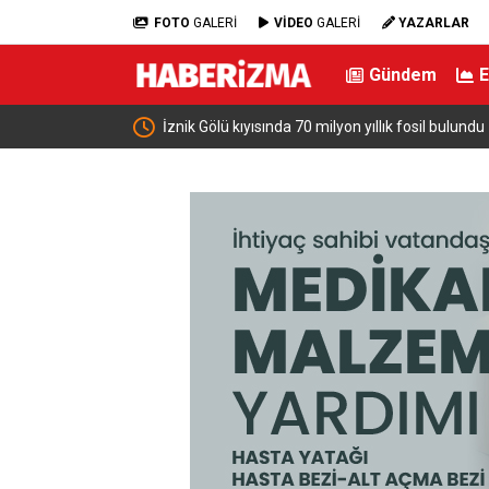
FOTO
GALERİ
VİDEO
GALERİ
YAZARLAR
Gündem
üğününe katıldı
İznik Gölü kıyısında 70 milyon yıllık fosil bulundu