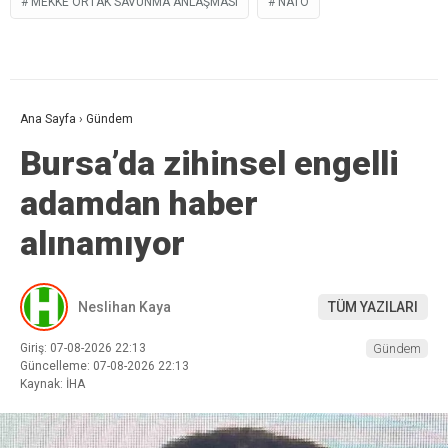
MEKKE ORTAK SAVUNMA ANLAŞMASI
NATO
Ana Sayfa
›
Gündem
Bursa’da zihinsel engelli
adamdan haber
alınamıyor
Neslihan Kaya
TÜM YAZILARI
Giriş: 07-08-2026 22:13
Gündem
Güncelleme: 07-08-2026 22:13
Kaynak: İHA