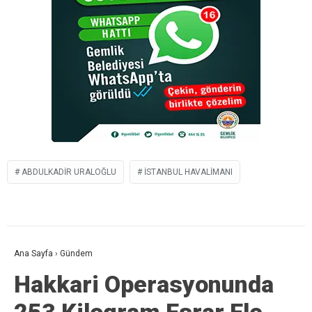
ABDULKADIR URALOĞLU
İSTANBUL HAVALIMANI
Ana Sayfa
›
Gündem
Hakkari Operasyonunda
253 Kilogram Esrar Ele