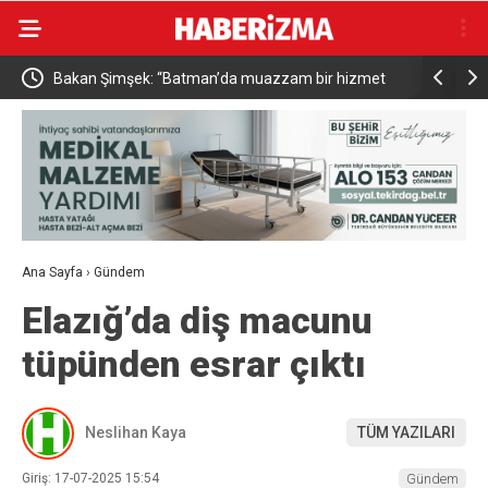
Bakan Şimşek: “Batman’da muazzam bir hizmet
Resul Dind
fırtınası var”
vatandaşa 
Ana Sayfa
›
Gündem
Elazığ’da diş macunu
tüpünden esrar çıktı
Neslihan Kaya
TÜM YAZILARI
Giriş: 17-07-2025 15:54
Gündem