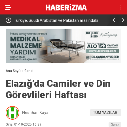
Türkiye, Suudi Arabistan ve Pakistan arasındaki
İki otomobi
tarihi savunma anlaşması dünya basınında
kazadan kı
Ana Sayfa
›
Genel
Elazığ’da Camiler ve Din
Görevlileri Haftası
Neslihan Kaya
TÜM YAZILARI
Giriş: 01-10-2025 16:39
Genel