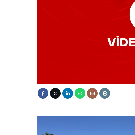
Video
oynatıcı