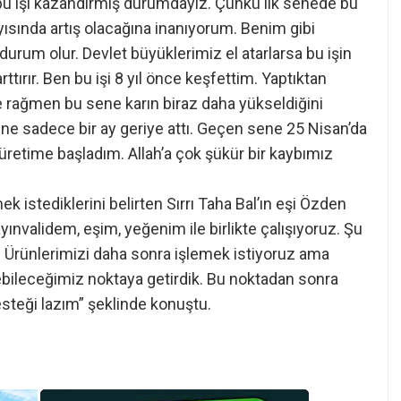
 bu işi kazandırmış durumdayız. Çünkü ilk senede bu
ayısında artış olacağına inanıyorum. Benim gibi
durum olur. Devlet büyüklerimiz el atarlarsa bu işin
arttırır. Ben bu işi 8 yıl önce keşfettim. Yaptıktan
 rağmen bu sene karın biraz daha yükseldiğini
ene sadece bir ay geriye attı. Geçen sene 25 Nisan’da
üretime başladım. Allah’a çok şükür bir kaybımız
k istediklerini belirten Sırrı Taha Bal’ın eşi Özden
ayınvalidem, eşim, yeğenim ile birlikte çalışıyoruz. Şu
. Ürünlerimizi daha sonra işlemek istiyoruz ama
bileceğimiz noktaya getirdik. Bu noktadan sonra
esteği lazım” şeklinde konuştu.