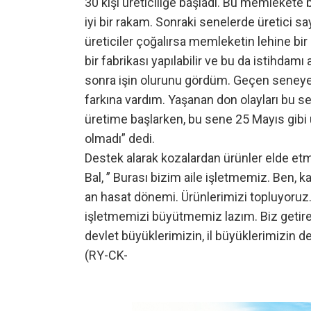
30 kişi üreticiliğe başladı. Bu memlekete
iyi bir rakam. Sonraki senelerde üretici s
üreticiler çoğalırsa memleketin lehine bir 
bir fabrikası yapılabilir ve bu da istihdamı 
sonra işin olurunu gördüm. Geçen seneye
farkına vardım. Yaşanan don olayları bu s
üretime başlarken, bu sene 25 Mayıs gibi 
olmadı” dedi.
Destek alarak kozalardan ürünler elde etme
Bal, ” Burası bizim aile işletmemiz. Ben, k
an hasat dönemi. Ürünlerimizi topluyoruz
işletmemizi büyütmemiz lazım. Biz getire
devlet büyüklerimizin, il büyüklerimizin d
(RY-CK-