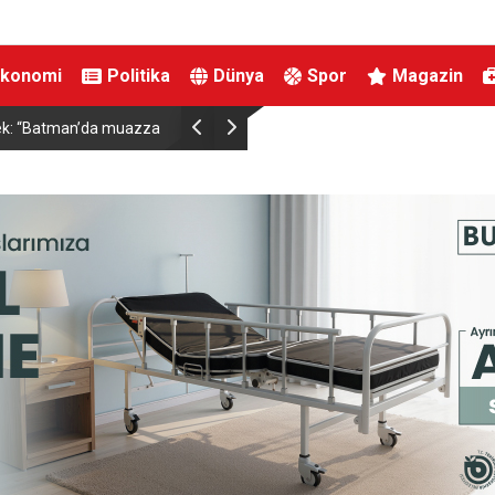
Ekonomi
Politika
Dünya
Spor
Magazin
ırtınası var”
Resul Dindar ve Ümit Yaşar, Kastamonu’da bin
unutulmaz bir gece yaşattı