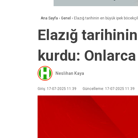
Ana Sayfa
›
Genel
›
Elazığ tarihinin en büyük ipek böcekçil
Elazığ tarihini
kurdu: Onlarca 
Neslihan Kaya
Giriş: 17-07-2025 11:39
Güncelleme: 17-07-2025 11:39