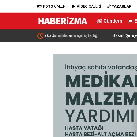
FOTO
GALERİ
VİDEO
GALERİ
YAZARLAR
Gündem
ı için iş birliği
Bakan Şimşek: “Batman’da muazzam bir hizmet f