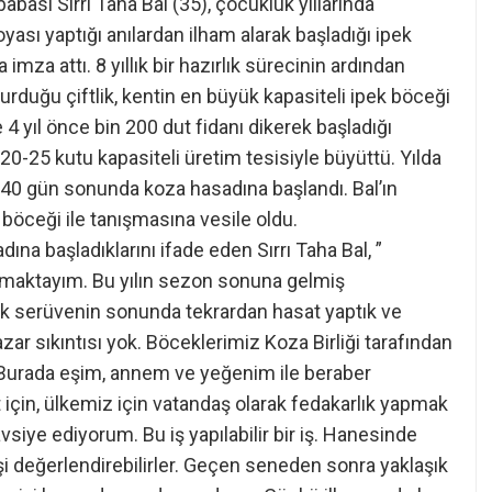
bası Sırrı Taha Bal (35), çocukluk yıllarında
ası yaptığı anılardan ilham alarak başladığı ipek
 imza attı. 8 yıllık bir hazırlık sürecinin ardından
duğu çiftlik, kentin en büyük kapasiteli ipek böceği
e 4 yıl önce bin 200 dut fidanı dikerek başladığı
20-25 kutu kapasiteli üretim tesisiyle büyüttü. Yılda
, 40 gün sonunda koza hasadına başlandı. Bal’ın
k böceği ile tanışmasına vesile oldu.
ına başladıklarını ifade eden Sırrı Taha Bal, ”
 yapmaktayım. Bu yılın sezon sonuna gelmiş
k serüvenin sonunda tekrardan hasat yaptık ve
azar sıkıntısı yok. Böceklerimiz Koza Birliği tarafından
z. Burada eşim, annem ve yeğenim ile beraber
için, ülkemiz için vatandaş olarak fedakarlık yapmak
avsiye ediyorum. Bu iş yapılabilir bir iş. Hanesinde
işi değerlendirebilirler. Geçen seneden sonra yaklaşık