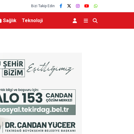
Bizi Takip Edin
Sağlık
Teknoloji
lerce vatandaşa
Menderes Belediye Başkanı İlkay Çiçek tutukla