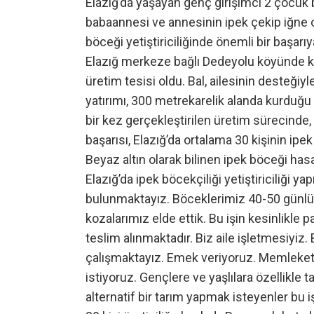
Elazığ’da yaşayan genç girişimci 2 çocuk ba
babaannesi ve annesinin ipek çekip iğne oy
böceği yetiştiriciliğinde önemli bir başarıya
Elazığ merkeze bağlı Dedeyolu köyünde kur
üretim tesisi oldu. Bal, ailesinin desteğiyl
yatırımı, 300 metrekarelik alanda kurduğu 
bir kez gerçekleştirilen üretim sürecinde
başarısı, Elazığ’da ortalama 30 kişinin ipe
Beyaz altın olarak bilinen ipek böceği hasad
Elazığ’da ipek böcekçiliği yetiştiriciliği
bulunmaktayız. Böceklerimiz 40-50 günlü
kozalarımız elde ettik. Bu işin kesinlikle p
teslim alınmaktadır. Biz aile işletmesiyi
çalışmaktayız. Emek veriyoruz. Memleket 
istiyoruz. Gençlere ve yaşlılara özellikle t
alternatif bir tarım yapmak isteyenler bu 