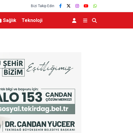
Bizi Takip Edin
Sağlık
Teknoloji
Belediyesinden İş Birliği
Bakan Kurum’un katılımıyla Hatay’da 8 bin 50
belirlendi