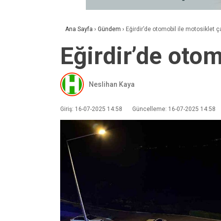
Ana Sayfa
›
Gündem
›
Eğirdir’de otomobil ile motosiklet çar
Eğirdir’de otom
Neslihan Kaya
Giriş: 16-07-2025 14:58
Güncelleme: 16-07-2025 14:58