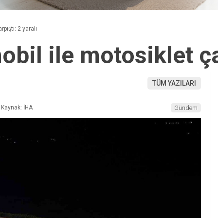
pıştı: 2 yaralı
obil ile motosiklet ça
TÜM YAZILARI
Kaynak: İHA
Gündem