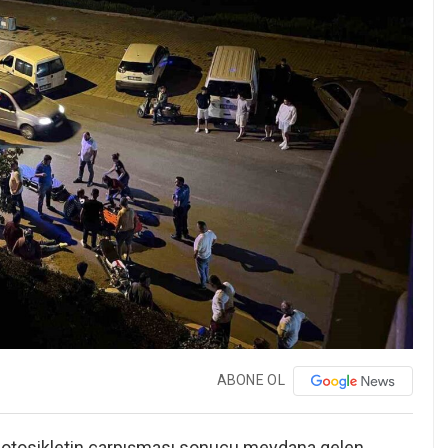
ABONE OL
e motosikletin çarpışması sonucu meydana gelen