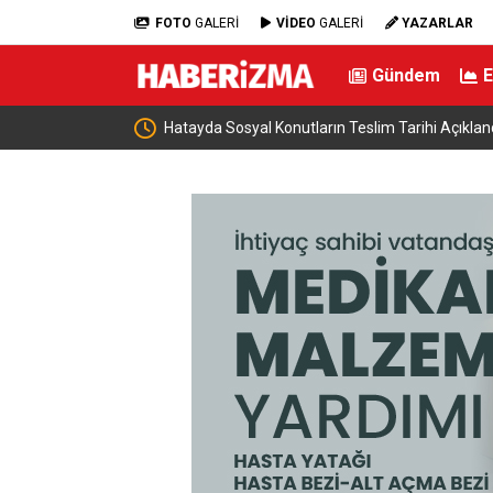
FOTO
GALERİ
VİDEO
GALERİ
YAZARLAR
Gündem
ndı
Hazine ve Maliye Bakanı Şimşek, Mardin’de