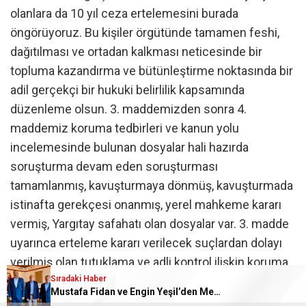
olanlara da 10 yıl ceza ertelemesini burada
öngörüyoruz. Bu kişiler örgütünde tamamen feshi,
dağıtılması ve ortadan kalkması neticesinde bir
topluma kazandırma ve bütünleştirme noktasında bir
adil gerçekçi bir hukuki belirlilik kapsamında
düzenleme olsun. 3. maddemizden sonra 4.
maddemiz koruma tedbirleri ve kanun yolu
incelemesinde bulunan dosyalar hali hazırda
soruşturma devam eden soruşturması
tamamlanmış, kavuşturmaya dönmüş, kavuşturmada
istinafta gerekçesi onanmış, yerel mahkeme kararı
vermiş, Yargıtay safahatı olan dosyalar var. 3. madde
uyarınca erteleme kararı verilecek suçlardan dolayı
verilmiş olan tutuklama ve adli kontrol ilişkin koruma
Sıradaki Haber
tedbirleri soruşturma veya kavuşturma bulunduğu
Mustafa Fidan ve Engin Yeşil’den Mehmet Mehdi Eker’e Ziyaret
yerdeki yetkili hakim veya mahkeme tarafından ilgili