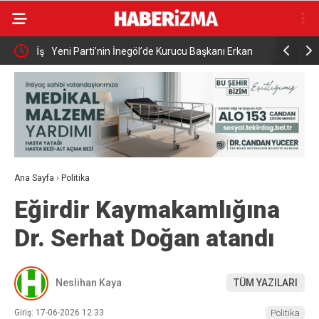
Gücü İş
Yeni Parti’nin İnegöl’de Kurucu Başkanı Erkan
Elektrikli 
Dönmez Oldu.
yaralandı
Ana Sayfa
›
Politika
Eğirdir Kaymakamlığına
Dr. Serhat Doğan atandı
Neslihan Kaya
TÜM YAZILARI
Giriş: 17-06-2026 12:33
Politika