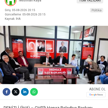
Neslihan Kaya
TÜM YAZILARI
Giriş: 05-08-2026 20:15
Politika
Güncelleme: 05-08-2026 20:15
Kaynak: İHA
ABONE OL
DENİZLİ (İHA) – CHP’li Honaz Belediye Başkanı