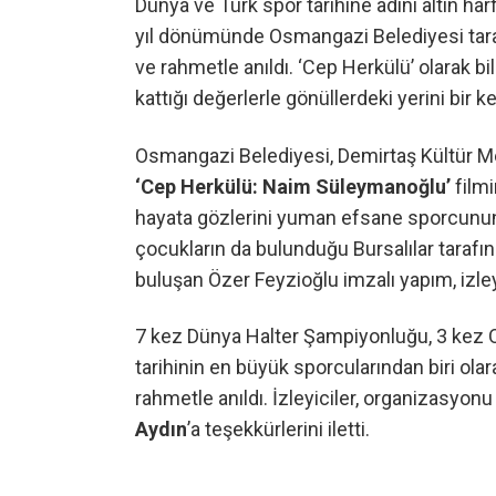
Dünya ve Türk spor tarihine adını altın har
yıl dönümünde Osmangazi Belediyesi taraf
ve rahmetle anıldı. ‘Cep Herkülü’ olarak 
kattığı değerlerle gönüllerdeki yerini bir ke
Osmangazi Belediyesi, Demirtaş Kültür M
‘Cep Herkülü: Naim Süleymanoğlu’
filmi
hayata gözlerini yuman efsane sporcunun 
çocukların da bulunduğu Bursalılar tarafı
buluşan Özer Feyzioğlu imzalı yapım, izley
7 kez Dünya Halter Şampiyonluğu, 3 kez O
tarihinin en büyük sporcularından biri ola
rahmetle anıldı. İzleyiciler, organizasy
Aydın
’a teşekkürlerini iletti.