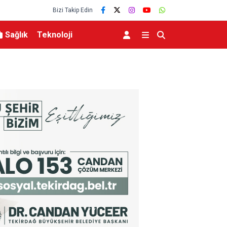
Bizi Takip Edin
Sağlık
Teknoloji
lü Savunma Zirvesine
Bakan Göktaş: “Terörsüz Türkiye sürecinde barışı
ekonominin güçlendiği bir Türkiye kurmak istiy