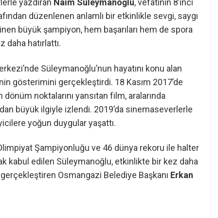
flerle yazdıran
Naim Süleymanoğlu
, vefatının 8’inci
ından düzenlenen anlamlı bir etkinlikle sevgi, saygı
bilinen büyük şampiyon, hem başarıları hem de spora
z daha hatırlattı.
erkezi’nde Süleymanoğlu’nun hayatını konu alan
nin gösterimini gerçekleştirdi. 18 Kasım 2017’de
dönüm noktalarını yansıtan film, aralarında
ndan büyük ilgiyle izlendi. 2019’da sinemaseverlerle
icilere yoğun duygular yaşattı.
limpiyat Şampiyonluğu ve 46 dünya rekoru ile halter
rak kabul edilen Süleymanoğlu, etkinlikte bir kez daha
onu gerçekleştiren Osmangazi Belediye Başkanı
Erkan