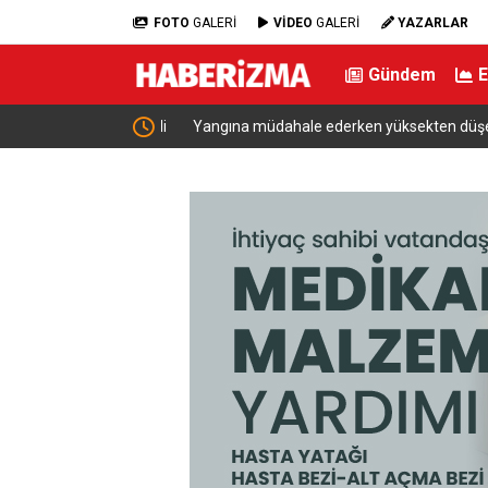
FOTO
GALERİ
VİDEO
GALERİ
YAZARLAR
Gündem
adı caddeye verildi
Yangına müdahale ederken yüksekten düşen itfai