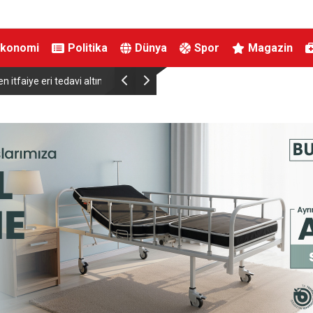
Ekonomi
Politika
Dünya
Spor
Magazin
ye eri tedavi altında
Cumhurbaşkanı Erdoğan Suudi Arabistan’da Üç
Katılıyor