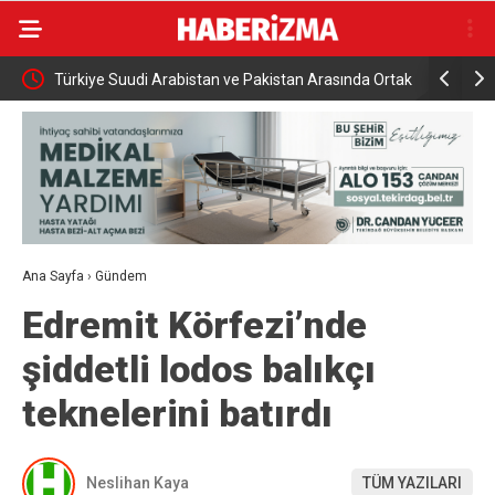
namıyor
Türkiye Suudi Arabistan ve Pakistan Arasında Ortak
Rusya açık
Savunma Anlaşması
saldırısı
Ana Sayfa
›
Gündem
Edremit Körfezi’nde
şiddetli lodos balıkçı
teknelerini batırdı
Neslihan Kaya
TÜM YAZILARI