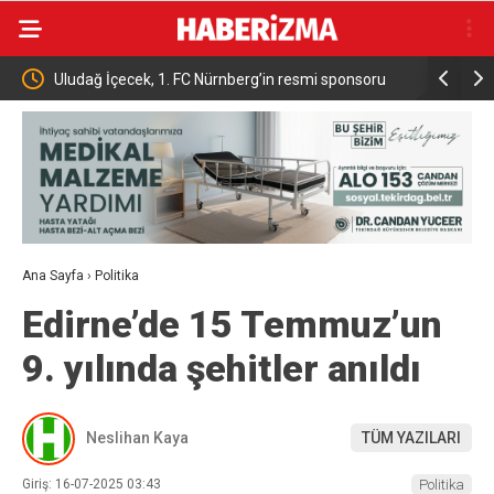
iyor
Uludağ İçecek, 1. FC Nürnberg’in resmi sponsoru
Bakan Yum
oldu
Takip Sis
Ana Sayfa
›
Politika
Edirne’de 15 Temmuz’un
9. yılında şehitler anıldı
Neslihan Kaya
TÜM YAZILARI
Giriş: 16-07-2025 03:43
Politika