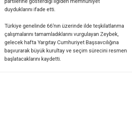
partilerine gösterdiği ilgiden memnuniyet
duyduklarını ifade etti.
Türkiye genelinde 66’nın üzerinde ilde teşkilatlanma
çalışmalarını tamamladıklarını vurgulayan Zeybek,
gelecek hafta Yargıtay Cumhuriyet Başsavcılığına
başvurarak büyük kurultay ve seçim sürecini resmen
başlatacaklarını kaydetti.
Parti tüzüğünde önemli değişikliklere gittiklerini ifade
eden Zeybek, delege sistemini kaldıracaklarını ifade
ederek, ilçe başkanı, il başkanı ve genel başkanın
doğrudan üyelerin oyuyla belirleneceğini söyledi.
Seçim kanunundaki şartları yerine getirdiklerini dile
getiren Zeybek, seçimlerin 2027 ilkbaharında veya