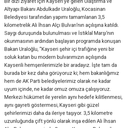
Bir dizi ziyaret için Kayseri’ye gelen Ulaştırma ve
Altyapı Bakanı Abdulkadir Uraloğlu, Kocasinan
Belediyesi tarafından yapımı tamamlanan 3,5
kilometrelik Ali İhsan Alçı Bulvarı’nın açılışına katıldı.
Saygı duruşunda bulunulması ve İstiklal Marşı’nın
okunmasının ardından başlayan programda konuşan
Bakan Uraloğlu, “Kayseri şehir içi trafiğine yeni bir
soluk katan bu modern bulvarımızın açılışında
Kayserili hemşerilerimizle bir aradayız. İşte tam da
burada bir kez daha görüyoruz ki; hem bakanlığımız
hem de AK Parti belediyelerimiz olarak ne kadar
uyum içinde, ne kadar omuz omuza çalışıyoruz.
Merkezi hükümet ile yerelin aynı hedefe kilitlenmesi,
aynı gayreti göstermesi, Kayseri gibi güzel
şehirlerimizi daha da ileriye taşıyor. 3,5 kilometre
uzunluğunda çift yönlü olarak inşa edilen Ali İhsan