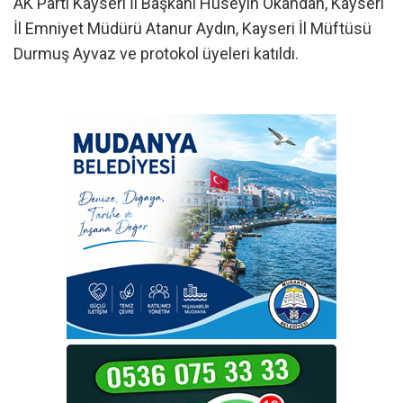
AK Parti Kayseri İl Başkanı Hüseyin Okandan, Kayseri
İl Emniyet Müdürü Atanur Aydın, Kayseri İl Müftüsü
Durmuş Ayvaz ve protokol üyeleri katıldı.