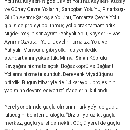
Yolu’nu, Kayseri-Niğde Devlet Yolu’nu, Kayseri- Kuzey
ve Güney Çevre Yollarını, Sarıoğlan Yolu’nu, Pınarbaşı-
Gürün Ayrımı-Şarkışla Yolu’nu, Tomarza Çevre Yolu
gibi nice projeyi bölünmüş yol olarak tamamladık.
Niğde- Yeşilhisar Ayrımı-Yahyalı Yolu, Kayseri-Sivas
Ayrımı-Özvatan Yolu, Develi- Tomarza Yolu ve
Yahyalı- Mansurlu gibi yolları da yeniledik,
standartlarını yükselttik, Mimar Sinan Köprülü
Kavşağını hizmete açtık. Boğazköprü ve Bağlantı
Yollarını hizmete sunduk. Derevenk Viyadüğünü
bitirdik. Bugün itibariyle de 14 karayolu projesinin
yapımına devam ediyoruz” ifadelerini kullandı.
Yerel yönetimde güçlü olmanın Türkiye’yi de güçlü
kılacağını belirten Uraloğlu, “Biz biliyoruz ki; güçlü
merkez, güçlü yerel demektir. Güçlü yerel de güçlü