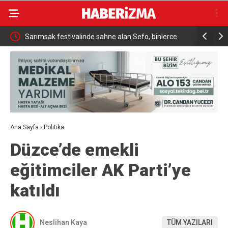
ükrü
Sarımsak festivalinde sahne alan Sefo, binlerce
Sanatçı Ca
vatandaşa unutulmaz bir gece yaşattı
Ana Sayfa
›
Politika
Düzce’de emekli
eğitimciler AK Parti’ye
katıldı
Neslihan Kaya
TÜM YAZILARI