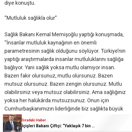
diye konuştu.
“Mutluluk sağlıkla olur”
Sağlık Bakanı Kemal Memişoğlu yaptığı konuşmada,
“İnsanlar mutluluk kaynağının en önemli
parametresinin sağlık olduğunu söylüyor. Türkiye’nin
yaptığı araştırmalarda insanlar mutluluklarını sağlığa
bağlıyor. Yani sağlık yoksa mutlu olamıyor insan.
Bazen fakir olursunuz, mutlu olursunuz. Bazen
mutsuz olursunuz. Bazen zengin olursunuz. Mutlu
olabilirsiniz veya mutsuz olabilirsiniz. Ama sağlığınız
yoksa her halükârda mutsuzsunuz. Onun için
Cumhurbaşkanımızın liderliğinde biz sağlıkta büyük
yatırımlar yaparak 25 senede dünyaya örnek olacak
Sıradaki Haber
bir sağlık hizmeti sunmaya başladık. Bugün
İçişleri Bakanı Çiftçi: “Yaklaşık 7 bin 500 aranan şahsı bu yılın ilk 7 yılında yakalamış durumdayız”