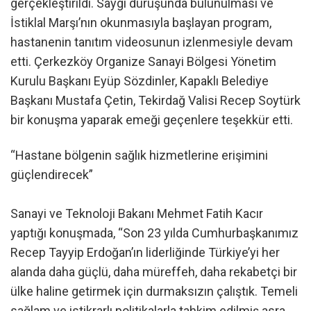
gerçekleştirildi. Saygı duruşunda bulunulması ve
İstiklal Marşı’nın okunmasıyla başlayan program,
hastanenin tanıtım videosunun izlenmesiyle devam
etti. Çerkezköy Organize Sanayi Bölgesi Yönetim
Kurulu Başkanı Eyüp Sözdinler, Kapaklı Belediye
Başkanı Mustafa Çetin, Tekirdağ Valisi Recep Soytürk
bir konuşma yaparak emeği geçenlere teşekkür etti.
“Hastane bölgenin sağlık hizmetlerine erişimini
güçlendirecek”
Sanayi ve Teknoloji Bakanı Mehmet Fatih Kacır
yaptığı konuşmada, “Son 23 yılda Cumhurbaşkanımız
Recep Tayyip Erdoğan’ın liderliğinde Türkiye’yi her
alanda daha güçlü, daha müreffeh, daha rekabetçi bir
ülke haline getirmek için durmaksızın çalıştık. Temeli
sağlam ve istikrarlı politikalarla tahkim edilmiş asra