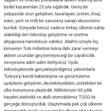
bedel kazanımları 23 yıla sığdırdık. Geniş bir
yelpazede ürün geliştiren, tasarlayan, üreten, ihraç
eden, yerli ve milli bir savunma sanayi ekosistemi
kurduk. Dünyada henüz sadece birkaç ülkenin sahip
olabildiği ileri teknoloji geliştirme ve üretme
altyapısına hamdolsun sahibiz. Allah’ın izniyle hiç
kimsenin Türk milletinin kılına dahi zarar vermeyi
aklının ucundan geçiremeyeceği bir caydırıcılık
seviyesine adım adım ilerliyoruz. Uydu
teknolojilerinde gerçekleştirdiğimiz yatırımlarla
Türkiye’yi kendi haberleşme ve görüntüleme
uydularını geliştiren, destekleyebilen, üretebilen bir
ülke konumuna ulaştırdık. Milletimizin 60 yıllık
hayalini elektrikli ve akıllı otomobilimiz TOGG ile
gerçeğe dönüştürdük. Ulaştırmada pek çok ülkenin
erişemediği güçlü ve yaygın bir altyapı ağına bugün