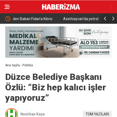
brıs
Azerbaycan’da petrol tankında çıkan yangına hızlı
Suriye v
müdahale
yeniden 
imzalan
Ana Sayfa
›
Politika
Düzce Belediye Başkanı
Özlü: “Biz hep kalıcı işler
yapıyoruz”
Neslihan Kaya
TÜM YAZILARI