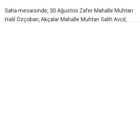
Saha mesaisinde; 30 Ağustos Zafer Mahalle Muhtarı
Halil Özçoban, Akçalar Mahalle Muhtarı Salih Avcil,
Başköy Mahalle Muhtarı Recep Uslu, Çamlıca Mahalle
Muhtarı Hasan Serçe, Fadıllı Mahalle Muhtarı Nail
Gülmez, Gökçe Mahalle Muhtarı Necmettin Atış,
Gölyazı Mahalle Muhtarı Mustafa Cihanoğlu,
Hasanağa Mahalle Muhtarı Rüstem Kartoğlu, Kayapa
Mahalle Muhtarı Ali İhsan Dengiz, Konak Mahalle
Muhtarı Hale Çağan, Kültür Mahalle Muhtarı Keziban
Pehlivan, Tahtalı Mahalle Muhtarı Hüseyin Kahya ve
Üçevler Mahalle Muhtarı Sibel Uzun ile görüşüldü.
Muhtarların ilettiği öncelikli talepler kayıt altına
alınırken, çözüme yönelik adımlar da yerinde
planlandı.