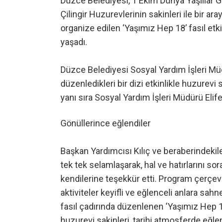
Düzce Belediyesi, 1 Ekim Dünya Yaşlılar 
Çilingir Huzurevlerinin sakinleri ile bir a
organize edilen ‘Yaşımız Hep 18’ fasıl etk
yaşadı.
Düzce Belediyesi Sosyal Yardım İşleri Müd
düzenledikleri bir dizi etkinlikle huzurevi 
yanı sıra Sosyal Yardım İşleri Müdürü Elif
Gönüllerince eğlendiler
Başkan Yardımcısı Kılıç ve beraberindekiler
tek tek selamlaşarak, hal ve hatırlarını so
kendilerine teşekkür etti. Program çerçev
aktiviteler keyifli ve eğlenceli anlara sah
fasıl çadırında düzenlenen ‘Yaşımız Hep 18
huzurevi sakinleri, tarihi atmosferde eğlen