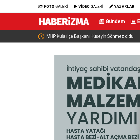
FOTO
GALERİ
VİDEO
GALERİ
YAZARLAR
Gündem
u
Büyükşehir’den afetlere hazır iki yeni mobil