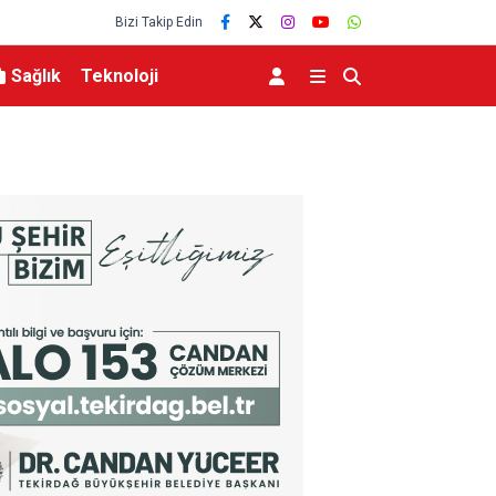
Bizi Takip Edin
Sağlık
Teknoloji
ilerle buluştu: “Terörsüz
Milli Dayanışma ve Toplumsal Bütünleşme K
Yolunda