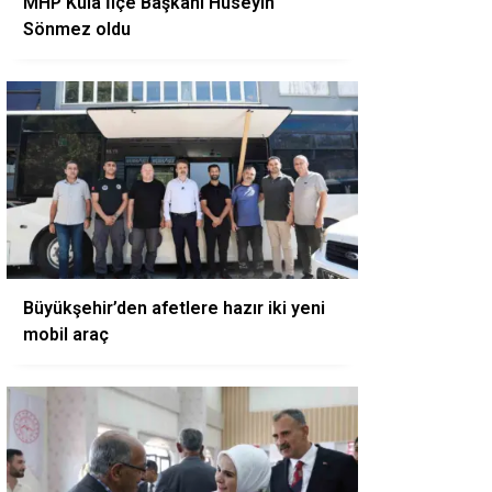
MHP Kula İlçe Başkanı Hüseyin
Sönmez oldu
Büyükşehir’den afetlere hazır iki yeni
mobil araç