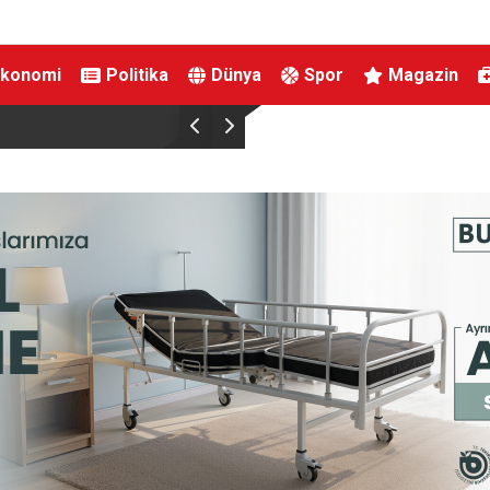
Ekonomi
Politika
Dünya
Spor
Magazin
 araç
Bakan Göktaş, Ağrı’da şehit yakınları ve gaz
Türkiye tarihi bir adımdır”