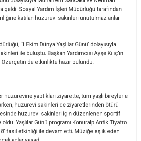
Günü dolayısıyla Muharrem Sancaklı ve Neriman
raya geldi. Sosyal Yardım İşleri Müdürlüğü tarafından
inliğine katılan huzurevi sakinleri unutulmaz anlar
ürlüğü, ‘1 Ekim Dünya Yaşlılar Günü’ dolayısıyla
sakinleri ile buluştu. Başkan Yardımcısı Ayşe Kılıç’ın
e Özerçetin de etkinlikte hazır bulundu.
 huzurevine yaptıkları ziyarette, tüm yaşlı bireylerle
rarken, huzurevi sakinleri de ziyaretlerinden ötürü
esinde huzurevi sakinleri için düzenlenen sportif
ne oldu. Yaşlılar Günü programı Konuralp Antik Tiyatro
’ fasıl etkinliği ile devam etti. Müziğe eşlik eden
celi anlar yaşadı.