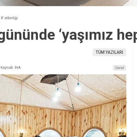
’ etkinliği
gününde ‘yaşımız hep
TÜM YAZILARI
Kaynak: İHA
Genel