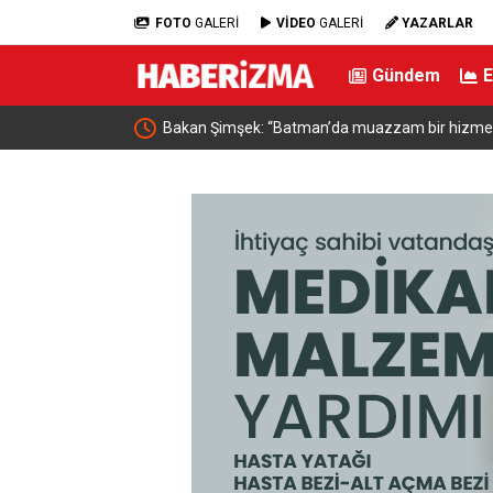
FOTO
GALERİ
VİDEO
GALERİ
YAZARLAR
Gündem
ı için iş birliği
Bakan Şimşek: “Batman’da muazzam bir hizmet f