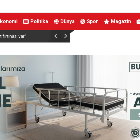
Ekonomi
Politika
Dünya
Spor
Magazin
ırtınası var”
Resul Dindar ve Ümit Yaşar, Kastamonu’da bin
unutulmaz bir gece yaşattı