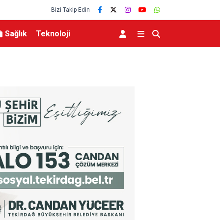
Bizi Takip Edin
Sağlık
Teknoloji
lerce vatandaşa
Menderes Belediye Başkanı İlkay Çiçek tutukla