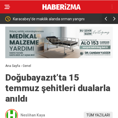
andı
Karacabey’de makilik alanda orman yangını
Tilki, ked
Ana Sayfa
›
Genel
Doğubayazıt’ta 15
temmuz şehitleri dualarla
anıldı
Neslihan Kaya
TÜM YAZILARI