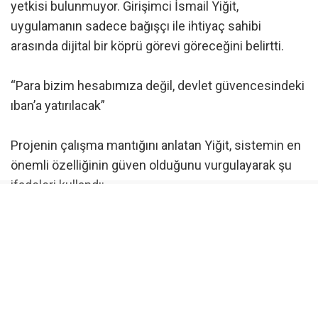
yetkisi bulunmuyor. Girişimci İsmail Yiğit,
uygulamanın sadece bağışçı ile ihtiyaç sahibi
arasında dijital bir köprü görevi göreceğini belirtti.
“Para bizim hesabımıza değil, devlet güvencesindeki
ıban’a yatırılacak”
Projenin çalışma mantığını anlatan Yiğit, sistemin en
önemli özelliğinin güven olduğunu vurgulayarak şu
ifadeleri kullandı:
“Biz dernek ya da vakıflar gibi para toplamıyoruz.
Sadece bağışlarınıza köprü oluyoruz. Bağışçı,
uygulama üzerinden devlet güvencesindeki IBAN’a
bağışını yapacak. Bu IBAN üzerinde bizim hiçbir
çekim veya transfer yetkimiz olmayacak. Sistem