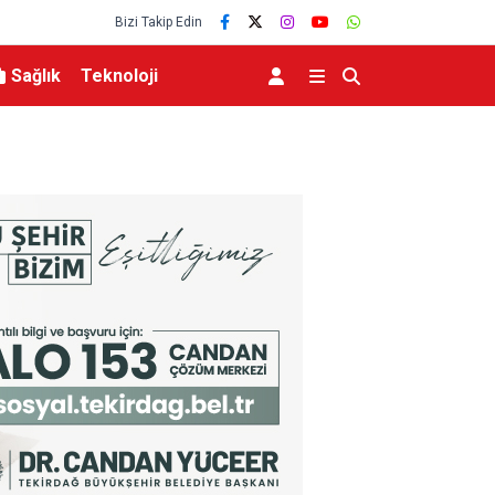
Bizi Takip Edin
Sağlık
Teknoloji
Türkiye, Suudi Arabistan ve Pakistan arasındak
anlaşması dünya basınında