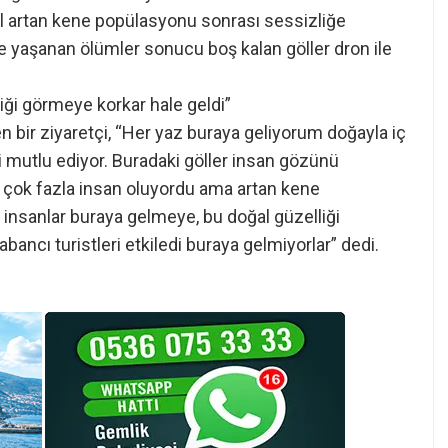
u yıl artan kene popülasyonu sonrası sessizliğe
ve yaşanan ölümler sonucu boş kalan göller dron ile
iği görmeye korkar hale geldi”
den bir ziyaretçi, “Her yaz buraya geliyorum doğayla iç
i mutlu ediyor. Buradaki göller insan gözünü
a çok fazla insan oluyordu ama artan kene
insanlar buraya gelmeye, bu doğal güzelliği
bancı turistleri etkiledi buraya gelmiyorlar” dedi.