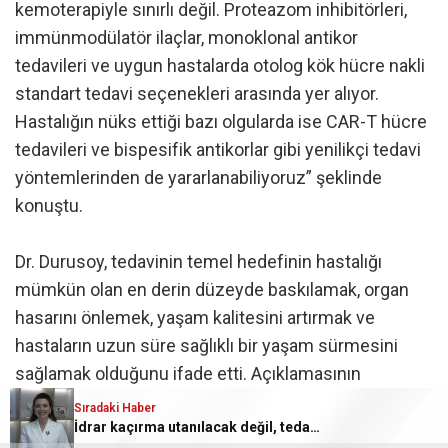
kemoterapiyle sınırlı değil. Proteazom inhibitörleri,
immünmodülatör ilaçlar, monoklonal antikor
tedavileri ve uygun hastalarda otolog kök hücre nakli
standart tedavi seçenekleri arasında yer alıyor.
Hastalığın nüks ettiği bazı olgularda ise CAR-T hücre
tedavileri ve bispesifik antikorlar gibi yenilikçi tedavi
yöntemlerinden de yararlanabiliyoruz” şeklinde
konuştu.
Dr. Durusoy, tedavinin temel hedefinin hastalığı
mümkün olan en derin düzeyde baskılamak, organ
hasarını önlemek, yaşam kalitesini artırmak ve
hastaların uzun süre sağlıklı bir yaşam sürmesini
sağlamak olduğunu ifade etti. Açıklamasının
sonunda toplumda farkındalığın artırılması
Sıradaki Haber
İdrar kaçırma utanılacak değil, tedavi edilebilecek bir sağlık sorunu
gerektiğine dikkat çeken Dr. Sertaç Durusoy, şu