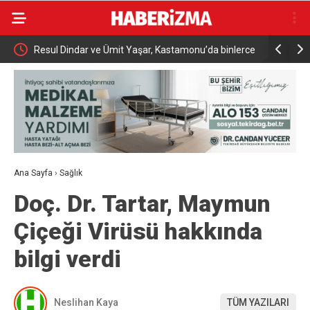
met
Resul Dindar ve Ümit Yaşar, Kastamonu’da binlerce
Menderes B
vatandaşa unutulmaz bir gece yaşattı
Ana Sayfa
›
Sağlık
Doç. Dr. Tartar, Maymun
Çiçeği Virüsü hakkında
bilgi verdi
Neslihan Kaya
TÜM YAZILARI