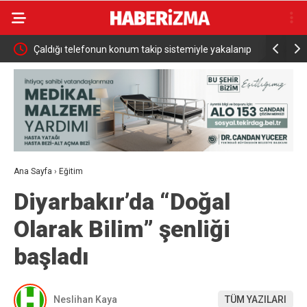
yle yakalanıp
Adalet Bakanı Akın Gürlek: “Hiçbir cinayet
Ter
unutulmayacak, hiçbir delil göz ardı edilmeyecek”
Aşa
Ana Sayfa
›
Eğitim
Diyarbakır’da “Doğal
Olarak Bilim” şenliği
başladı
Neslihan Kaya
TÜM YAZILARI