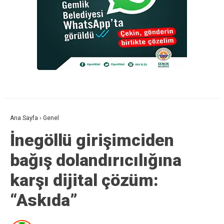
Ana Sayfa
›
Genel
İnegöllü girişimciden
bağış dolandırıcılığına
karşı dijital çözüm:
“Askıda”