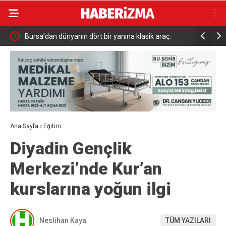
a klasik araç:
Kahramanmaraş’ta Ağustos Fuarında Funda Arar
ursa’da tekrar
konseri
Ana Sayfa
›
Eğitim
Diyadin Gençlik
Merkezi’nde Kur’an
kurslarına yoğun ilgi
Neslihan Kaya
TÜM YAZILARI