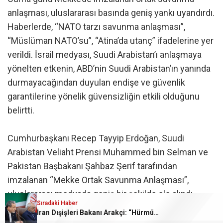
anlaşması, uluslararası basında geniş yankı uyandırdı.
Haberlerde, “NATO tarzı savunma anlaşması”,
“Müslüman NATO’su”, “Atina’da utanç” ifadelerine yer
verildi. İsrail medyası, Suudi Arabistan’ı anlaşmaya
yönelten etkenin, ABD’nin Suudi Arabistan’ın yanında
durmayacağından duyulan endişe ve güvenlik
garantilerine yönelik güvensizliğin etkili olduğunu
belirtti.
Cumhurbaşkanı Recep Tayyip Erdoğan, Suudi
Arabistan Veliaht Prensi Muhammed bin Selman ve
Pakistan Başbakanı Şahbaz Şerif tarafından
imzalanan “Mekke Ortak Savunma Anlaşması”,
uluslararası medyada geniş bir şekilde ele alındı.
Sıradaki Haber
İngiliz Guardian gazetesi, gelişmeyi “Suudi Arabistan,
İran Dışişleri Bakanı Arakçi: “Hürmüz konusunda Umman’la anlaşmaya çok yakınız”
Pakistan ve Türkiye, Yemen’deki Husi saldırıları