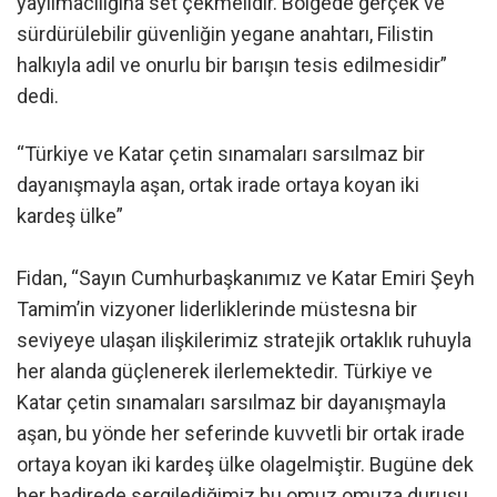
yayılmacılığına set çekmelidir. Bölgede gerçek ve
sürdürülebilir güvenliğin yegane anahtarı, Filistin
halkıyla adil ve onurlu bir barışın tesis edilmesidir”
dedi.
“Türkiye ve Katar çetin sınamaları sarsılmaz bir
dayanışmayla aşan, ortak irade ortaya koyan iki
kardeş ülke”
Fidan, “Sayın Cumhurbaşkanımız ve Katar Emiri Şeyh
Tamim’in vizyoner liderliklerinde müstesna bir
seviyeye ulaşan ilişkilerimiz stratejik ortaklık ruhuyla
her alanda güçlenerek ilerlemektedir. Türkiye ve
Katar çetin sınamaları sarsılmaz bir dayanışmayla
aşan, bu yönde her seferinde kuvvetli bir ortak irade
ortaya koyan iki kardeş ülke olagelmiştir. Bugüne dek
her badirede sergilediğimiz bu omuz omuza duruşu