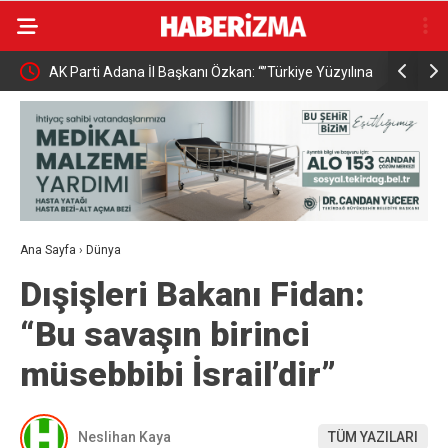
AK Parti Adana İl Başkanı Özkan: “”Türkiye Yüzyılına
Bursa’da b
güçlü teşkilatımızla yürüyoruz”
geldi
Ana Sayfa
›
Dünya
Dışişleri Bakanı Fidan:
“Bu savaşın birinci
müsebbibi İsrail’dir”
Neslihan Kaya
TÜM YAZILARI