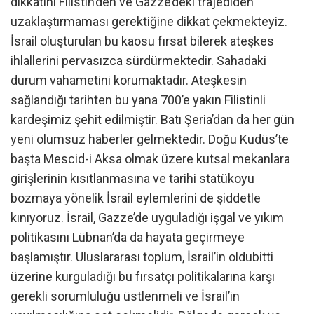
dikkatini Filistin’den ve Gazze’deki trajediden
uzaklaştırmaması gerektiğine dikkat çekmekteyiz.
İsrail oluşturulan bu kaosu fırsat bilerek ateşkes
ihlallerini pervasızca sürdürmektedir. Sahadaki
durum vahametini korumaktadır. Ateşkesin
sağlandığı tarihten bu yana 700’e yakın Filistinli
kardeşimiz şehit edilmiştir. Batı Şeria’dan da her gün
yeni olumsuz haberler gelmektedir. Doğu Kudüs’te
başta Mescid-i Aksa olmak üzere kutsal mekanlara
girişlerinin kısıtlanmasına ve tarihi statükoyu
bozmaya yönelik İsrail eylemlerini de şiddetle
kınıyoruz. İsrail, Gazze’de uyguladığı işgal ve yıkım
politikasını Lübnan’da da hayata geçirmeye
başlamıştır. Uluslararası toplum, İsrail’in oldubitti
üzerine kurguladığı bu fırsatçı politikalarına karşı
gerekli sorumluluğu üstlenmeli ve İsrail’in