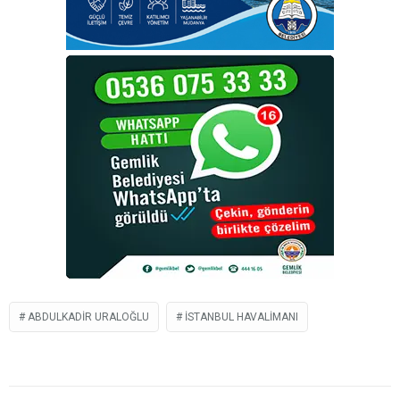
ABDULKADIR URALOĞLU
İSTANBUL HAVALIMANI