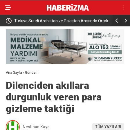
namıyor
Türkiye Suudi Arabistan ve Pakistan Arasında Ortak
Rusya açık
Savunma Anlaşması
saldırısı
Ana Sayfa
›
Gündem
Dilenciden akıllara
durgunluk veren para
gizleme taktiği
Neslihan Kaya
TÜM YAZILARI