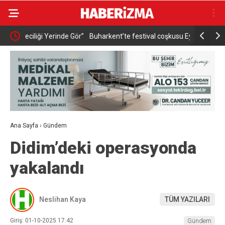
de Gör”
Buharkent’te festival coşkusu Eypio ile sürdü
AK Parti A
güçlü teşk
Ana Sayfa
›
Gündem
Didim’deki operasyonda
yakalandı
Neslihan Kaya
TÜM YAZILARI
Giriş: 01-10-2025 17:42
Gündem