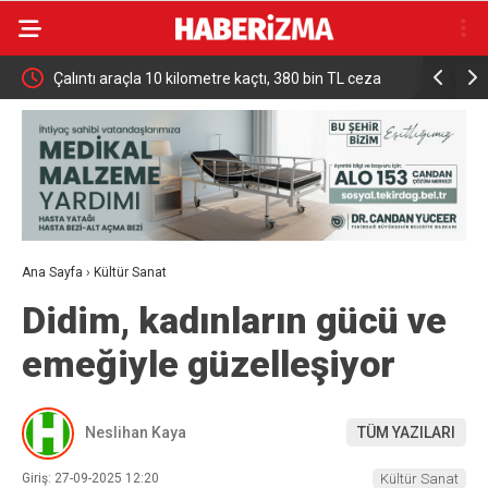
er
Çalıntı araçla 10 kilometre kaçtı, 380 bin TL ceza
Mekke Ort
yedi
İddialara 
Ana Sayfa
›
Kültür Sanat
Didim, kadınların gücü ve
emeğiyle güzelleşiyor
Neslihan Kaya
TÜM YAZILARI
Giriş: 27-09-2025 12:20
Kültür Sanat