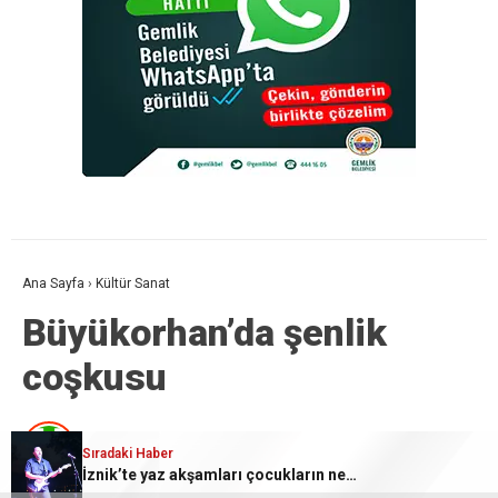
Ana Sayfa
›
Kültür Sanat
Büyükorhan’da şenlik
coşkusu
Neslihan Kaya
TÜM YAZILARI
Sıradaki Haber
İznik’te yaz akşamları çocukların neşesiyle renkleniyor
Giriş: 05-08-2026 11:24
Kültür Sanat