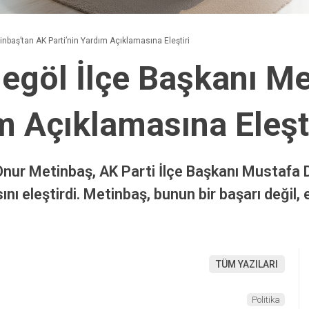
inbaş’tan AK Parti’nin Yardım Açıklamasına Eleştiri
negöl İlçe Başkanı M
m Açıklamasına Eleşt
ı Onur Metinbaş, AK Parti İlçe Başkanı Musta
ını eleştirdi. Metinbaş, bunun bir başarı değil,
TÜM YAZILARI
Politika