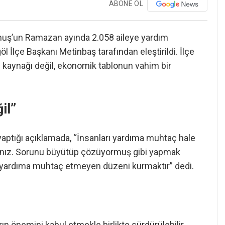
ABONE OL
rmuş’un Ramazan ayında 2.058 aileye yardım
göl İlçe Başkanı Metinbaş tarafından eleştirildi. İlçe
kaynağı değil, ekonomik tablonun vahim bir
il”
yaptığı açıklamada, “İnsanları yardıma muhtaç hale
ınız. Sorunu büyütüp çözüyormuş gibi yapmak
rı yardıma muhtaç etmeyen düzeni kurmaktır” dedi.
rın önemini kabul etmekle birlikte sürdürülebilir