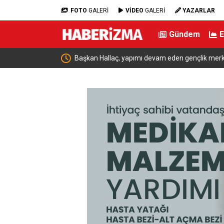
FOTO
GALERİ
VİDEO
GALERİ
YAZARLAR
Gündem
ştü
Başkan Hallaç, yapımı devam eden gençlik mer
bulundu