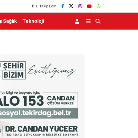
Bizi Takip Edin
Sağlık
Teknoloji
birde
Karabük’ün beklediği yol projesi ihaleye çıktı