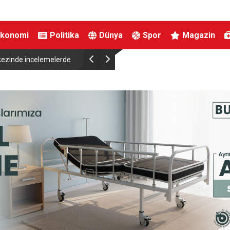
Ekonomi
Politika
Dünya
Spor
Magazin
kezinde incelemelerde
Cumhurbaşkanı Erdoğan ve YAŞ Üyeleri Anıtka