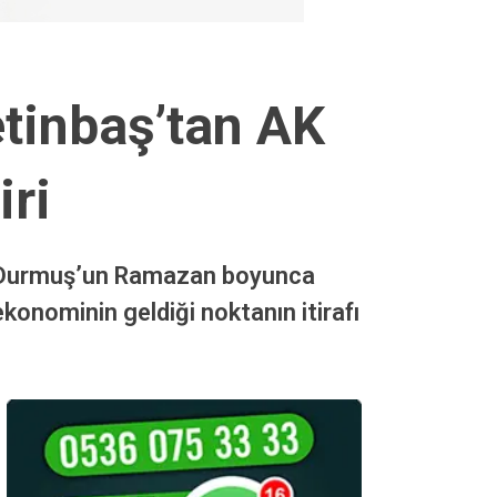
etinbaş’tan AK
iri
fa Durmuş’un Ramazan boyunca
 ekonominin geldiği noktanın itirafı