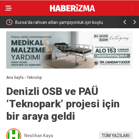
25 bini
Bursa’da rahvan atları şampiyonluk için koştu
Bursa’da 70
Ana Sayfa
›
Teknoloji
Denizli OSB ve PAÜ
‘Teknopark’ projesi için
bir araya geldi
Neslihan Kaya
TÜM YAZILARI