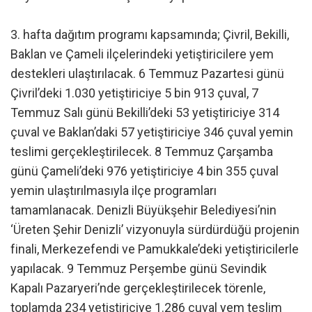
3. hafta dağıtım programı kapsamında; Çivril, Bekilli,
Baklan ve Çameli ilçelerindeki yetiştiricilere yem
destekleri ulaştırılacak. 6 Temmuz Pazartesi günü
Çivril’deki 1.030 yetiştiriciye 5 bin 913 çuval, 7
Temmuz Salı günü Bekilli’deki 53 yetiştiriciye 314
çuval ve Baklan’daki 57 yetiştiriciye 346 çuval yemin
teslimi gerçekleştirilecek. 8 Temmuz Çarşamba
günü Çameli’deki 976 yetiştiriciye 4 bin 355 çuval
yemin ulaştırılmasıyla ilçe programları
tamamlanacak. Denizli Büyükşehir Belediyesi’nin
‘Üreten Şehir Denizli’ vizyonuyla sürdürdüğü projenin
finali, Merkezefendi ve Pamukkale’deki yetiştiricilerle
yapılacak. 9 Temmuz Perşembe günü Sevindik
Kapalı Pazaryeri’nde gerçekleştirilecek törenle,
toplamda 234 yetiştiriciye 1.286 çuval yem teslim