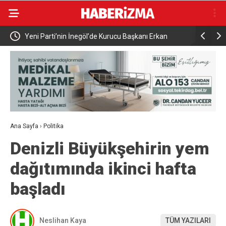
Gücü İş
Yeni Parti’nin İnegöl’de Kurucu Başkanı Erkan
Elektrikli 
Dönmez Oldu.
yaralandı
Ana Sayfa
›
Politika
Denizli Büyükşehirin yem
dağıtımında ikinci hafta
başladı
Neslihan Kaya
TÜM YAZILARI