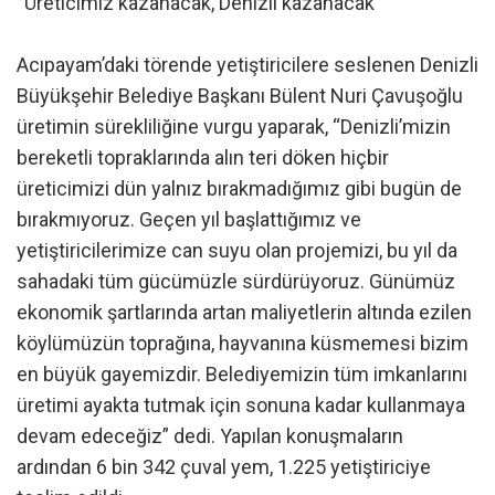
“Üreticimiz kazanacak, Denizli kazanacak”
Acıpayam’daki törende yetiştiricilere seslenen Denizli
Büyükşehir Belediye Başkanı Bülent Nuri Çavuşoğlu
üretimin sürekliliğine vurgu yaparak, “Denizli’mizin
bereketli topraklarında alın teri döken hiçbir
üreticimizi dün yalnız bırakmadığımız gibi bugün de
bırakmıyoruz. Geçen yıl başlattığımız ve
yetiştiricilerimize can suyu olan projemizi, bu yıl da
sahadaki tüm gücümüzle sürdürüyoruz. Günümüz
ekonomik şartlarında artan maliyetlerin altında ezilen
köylümüzün toprağına, hayvanına küsmemesi bizim
en büyük gayemizdir. Belediyemizin tüm imkanlarını
üretimi ayakta tutmak için sonuna kadar kullanmaya
devam edeceğiz” dedi. Yapılan konuşmaların
ardından 6 bin 342 çuval yem, 1.225 yetiştiriciye