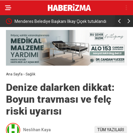
nlerce
Menderes Belediye Başkanı İlkay Çiçek tutuklandı
Bursa’da t
Ana Sayfa
›
Sağlık
Denize dalarken dikkat:
Boyun travması ve felç
riski uyarısı
Neslihan Kaya
TÜM YAZILARI