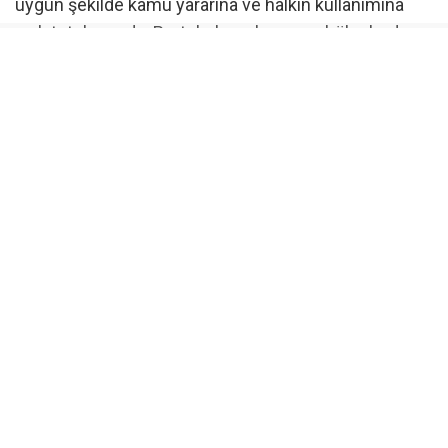
uygun şekilde kamu yararına ve halkın kullanımına
açık tutulmasıdır. Protokol yapılamayan bölgelerde
yaşanan işgallerin ve çevresel tahribatın önüne
geçilmesi planlanıyor. Bakanlık gözetiminde
yürütülecek çalışmalarla, plajlarda duş, soyunma
kabini ve seyyar tuvalet gibi zorunlu ihtiyaçlar
karşılanırken, kıyıların amaç dışı kullanımı
engellenecek.