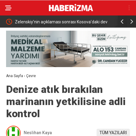
ı Kosova’daki dev
Mobilfest’in üçüncü durağı İznik
Ana Sayfa
›
Çevre
Denize atık bırakılan
marinanın yetkilisine adli
kontrol
Neslihan Kaya
TÜM YAZILARI