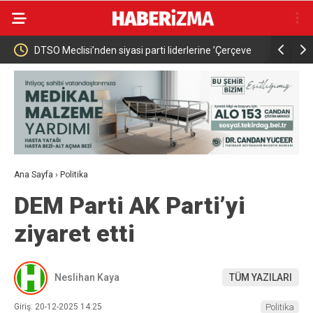
nda
DTSO Meclisi’nden siyasi parti liderlerine ’Çerçeve
Cumhurbaş
Yasa’ çağrısı
gün yüzüne
Ana Sayfa
›
Politika
DEM Parti AK Parti’yi
ziyaret etti
Neslihan Kaya
TÜM YAZILARI
Giriş: 20-12-2025 14:25
Politika