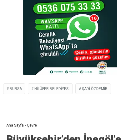
BURSA
NILÜFER BELEDIYESI
ŞADI ÖZDEMIR
Ana Sayfa
›
Çevre
Büyükşehir’den İnegöl’e