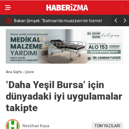
Bakan Şimşek: “Batman’da muazzam bir hizmet
Resul Din
fırtınası var”
vatandaşa
Ana Sayfa
›
Çevre
‘Daha Yeşil Bursa’ için
dünyadaki iyi uygulamalar
takipte
Neslihan Kaya
TÜM YAZILARI