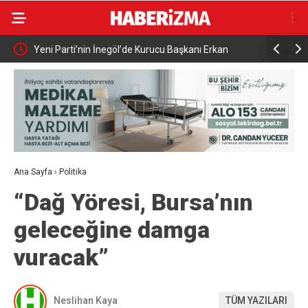
an
Elektrikli bisiklet ile uçuruma yuvarlandılar: 3 çocuk
Bursa’da
yaralandı
Ana Sayfa
›
Politika
“Dağ Yöresi, Bursa’nın
geleceğine damga
vuracak”
Neslihan Kaya
TÜM YAZILARI