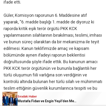
ifade etti.
Güler, Komisyon raporunun 6. Maddesine atıf
yaparak, “6. madde başlığı 1. madde de diyoruz ki
raporda kritik eşik terör örgütü PKK KCK
yapılanmasının silahlarının bırakılması, teslimi, imhası
ve bunun süreç olaraktan da bir mekanizma ile teyit
edilmesi. Kanun teklifimizde amaç ve kapsam
bölümünde aynen ifadeyi raporun beklentisi
doğrultusunda şöyle ifade ettik. Bu kanunun amacı
PKK KCK terör örgütünün ve bununla bağlantılı her
türlü oluşumun fiili varlığına son verdiğinin ve
kontrolü altında bulunan her türlü silah ve mühimmatı
teslim ettiğinin güvenlik kurumlarınca tespiti ve bu
tespitin teyidine dair Milli Güvenlik Kurulu kararının
Sıradaki Haber
resmi gazetede yayınlanmasına müteakip yürütülen
Mustafa Fidan ve Engin Yeşil’den Mehmet Mehdi Eker’e Ziyaret