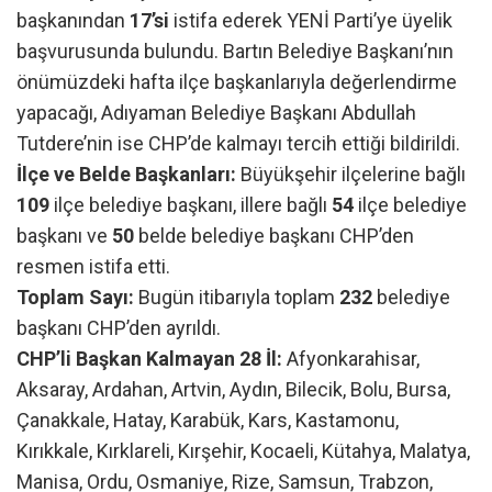
başkanından
17’si
istifa ederek YENİ Parti’ye üyelik
başvurusunda bulundu. Bartın Belediye Başkanı’nın
önümüzdeki hafta ilçe başkanlarıyla değerlendirme
yapacağı, Adıyaman Belediye Başkanı Abdullah
Tutdere’nin ise CHP’de kalmayı tercih ettiği bildirildi.
İlçe ve Belde Başkanları:
Büyükşehir ilçelerine bağlı
109
ilçe belediye başkanı, illere bağlı
54
ilçe belediye
başkanı ve
50
belde belediye başkanı CHP’den
resmen istifa etti.
Toplam Sayı:
Bugün itibarıyla toplam
232
belediye
başkanı CHP’den ayrıldı.
CHP’li Başkan Kalmayan 28 İl:
Afyonkarahisar,
Aksaray, Ardahan, Artvin, Aydın, Bilecik, Bolu, Bursa,
Çanakkale, Hatay, Karabük, Kars, Kastamonu,
Kırıkkale, Kırklareli, Kırşehir, Kocaeli, Kütahya, Malatya,
Manisa, Ordu, Osmaniye, Rize, Samsun, Trabzon,