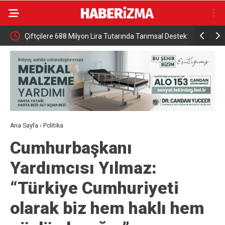
HA
Çiftçilere 688 Milyon Lira Tutarında Tarımsal Destek
DMM: “Mek
Ödemesi
NATO’nun 5
gerçek dış
Ana Sayfa
›
Politika
Cumhurbaşkanı
Yardımcısı Yılmaz:
“Türkiye Cumhuriyeti
olarak biz hem haklı hem