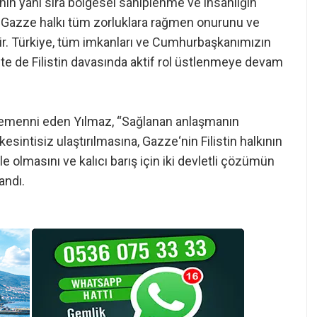
ının yanı sıra bölgesel sahiplenme ve insanlığın
. Gazze halkı tüm zorluklara rağmen onurunu ve
tir. Türkiye, tüm imkanları ve Cumhurbaşkanımızın
te de Filistin davasında aktif rol üstlenmeye devam
 temenni eden Yılmaz, “Sağlanan anlaşmanın
kesintisiz ulaştırılmasına, Gazze‘nin Filistin halkının
e olmasını ve kalıcı barış için iki devletli çözümün
andı.