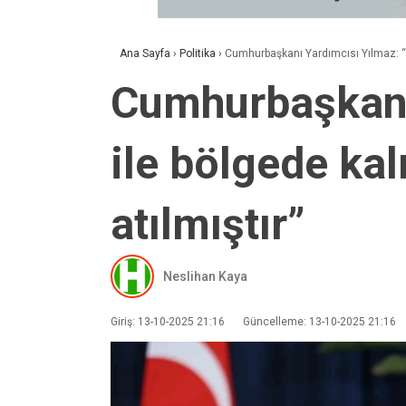
Ana Sayfa
›
Politika
›
Cumhurbaşkanı Yardımcısı Yılmaz: “Niy
Cumhurbaşkanı 
ile bölgede kal
atılmıştır”
Neslihan Kaya
Giriş: 13-10-2025 21:16
Güncelleme: 13-10-2025 21:16