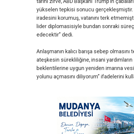
tarihi zirve, ABD Başkanı Trump’ın çabalar
yükselen tepkisi sonucu gerçekleşmiştir
iradesini korumuş, vatanını terk etmemiş
lider diplomasisiyle bundan sonraki süreç
edecektir” dedi.
Anlaşmanın kalıcı barışa sebep olmasını
ateşkesin sürekliliğine, insani yardımların 
beklentilerine uygun yeniden imarına vesil
yolunu açmasını diliyorum” ifadelerini kull