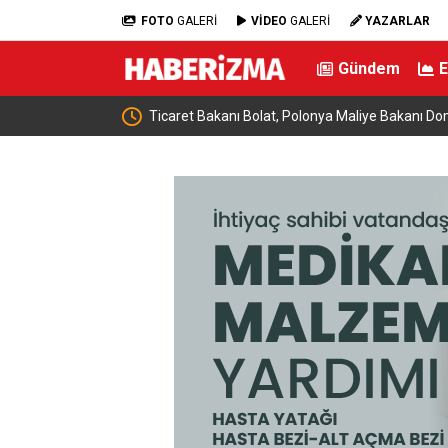
FOTO
GALERİ
VİDEO
GALERİ
YAZARLAR
Gündem
e buluştu: “Terörsüz
Ticaret Bakanı Bolat, Polonya Maliye Bakanı Dom
geldi