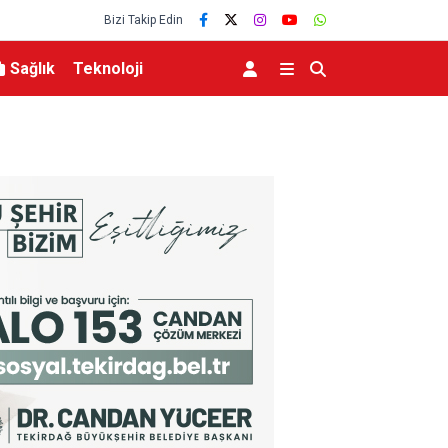
Bizi Takip Edin
Sağlık
Teknoloji
viyesinde tarihi düşüş
Uludağ’da çıkan orman yangını söndürüldü