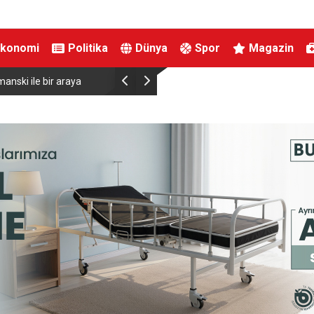
Ekonomi
Politika
Dünya
Spor
Magazin
anski ile bir araya
Almanya’da Ren Nehri’nde kuraklık alarmı: Su se
yaşandı