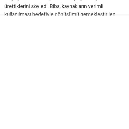
ürettiklerini söyledi. Biba, kaynakların verimli
kullanılması hedefiyle dönüşümü gerçekleştirilen
araçların afetler sonrasında sunulan önemli
hizmetler arasında yer alacağını vurguladı. Başkan
Vekili Şahin Biba, “Sağlıklı ve koordineli yemek
ikramından kesintisiz iletişim ve erişilebilirlik
desteğine kadar birçok temel ihtiyaca hızlı şekilde
cevap verecek bu araçları en kısa sürede hizmete
hazır hale getireceğiz” diye konuştu.
Yüzde 80 oranında tasarruf sağlayacak proje
Ekonomik ömrünü tamamlayan BURULAŞ
otobüslerinin yeniden kullanıma uygun hale
getirilmesiyle hazırlanan iki araç, afetlerin ardından
oluşabilecek temel ihtiyaçlara hızlı ve düzenli şekilde