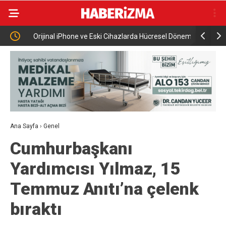
 6 Bin
Orijinal iPhone ve Eski Cihazlarda Hücresel Dönem
Kestel Be
Sona Erdi
şöleni
Ana Sayfa
›
Genel
Cumhurbaşkanı
Yardımcısı Yılmaz, 15
Temmuz Anıtı’na çelenk
bıraktı