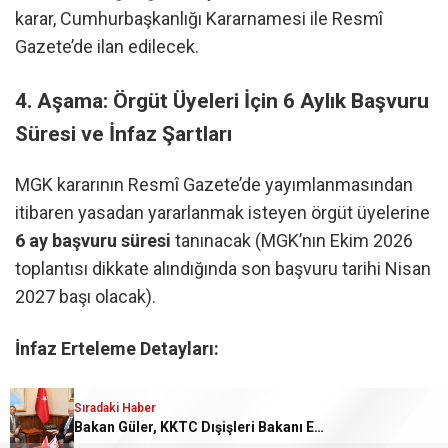
karar, Cumhurbaşkanlığı Kararnamesi ile Resmî
Gazete’de ilan edilecek.
4. Aşama: Örgüt Üyeleri İçin 6 Aylık Başvuru
Süresi ve İnfaz Şartları
MGK kararının Resmî Gazete’de yayımlanmasından
itibaren yasadan yararlanmak isteyen örgüt üyelerine
6 ay başvuru süresi
tanınacak (MGK’nın Ekim 2026
toplantısı dikkate alındığında son başvuru tarihi Nisan
2027 başı olacak).
İnfaz Erteleme Detayları:
5 yıl veya daha az hapis cezası alanlar:
Cezalarının
Sıradaki Haber
infazı
5 yıl
ertelenecek.
Bakan Güler, KKTC Dışişleri Bakanı Ertuğruloğlu ile bir ar