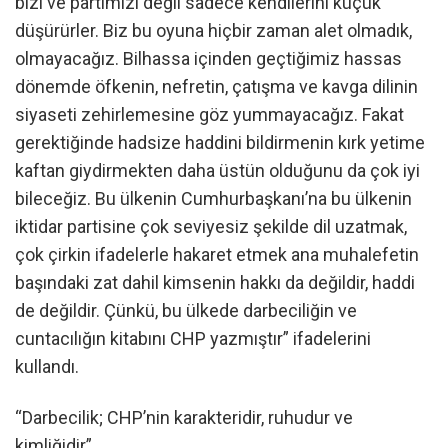
bizi ve partimizi değil sadece kendilerini küçük
düşürürler. Biz bu oyuna hiçbir zaman alet olmadık,
olmayacağız. Bilhassa içinden geçtiğimiz hassas
dönemde öfkenin, nefretin, çatışma ve kavga dilinin
siyaseti zehirlemesine göz yummayacağız. Fakat
gerektiğinde hadsize haddini bildirmenin kırk yetime
kaftan giydirmekten daha üstün olduğunu da çok iyi
bileceğiz. Bu ülkenin Cumhurbaşkanı’na bu ülkenin
iktidar partisine çok seviyesiz şekilde dil uzatmak,
çok çirkin ifadelerle hakaret etmek ana muhalefetin
başındaki zat dahil kimsenin hakkı da değildir, haddi
de değildir. Çünkü, bu ülkede darbeciliğin ve
cuntacılığın kitabını CHP yazmıştır” ifadelerini
kullandı.
“Darbecilik; CHP’nin karakteridir, ruhudur ve
kimliğidir”