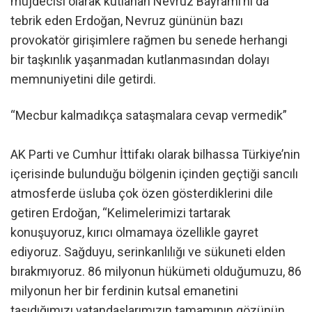
müjdecisi olarak kutlanan Nevruz Bayramı’nı da
tebrik eden Erdoğan, Nevruz gününün bazı
provokatör girişimlere rağmen bu senede herhangi
bir taşkınlık yaşanmadan kutlanmasından dolayı
memnuniyetini dile getirdi.
“Mecbur kalmadıkça sataşmalara cevap vermedik”
AK Parti ve Cumhur İttifakı olarak bilhassa Türkiye’nin
içerisinde bulunduğu bölgenin içinden geçtiği sancılı
atmosferde üsluba çok özen gösterdiklerini dile
getiren Erdoğan, “Kelimelerimizi tartarak
konuşuyoruz, kırıcı olmamaya özellikle gayret
ediyoruz. Sağduyu, serinkanlılığı ve sükuneti elden
bırakmıyoruz. 86 milyonun hükümeti olduğumuzu, 86
milyonun her bir ferdinin kutsal emanetini
taşıdığımızı vatandaşlarımızın tamamının gözünün