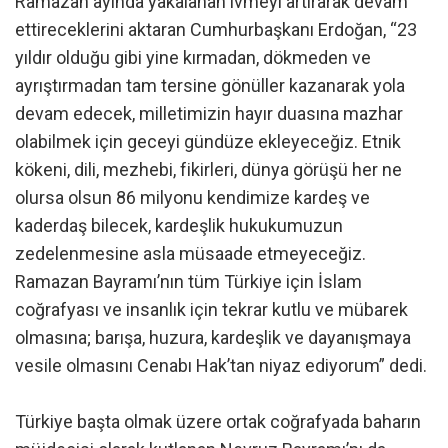
Ramazan ayında yakalanan ivmeyi artırarak devam
ettireceklerini aktaran Cumhurbaşkanı Erdoğan, “23
yıldır olduğu gibi yine kırmadan, dökmeden ve
ayrıştırmadan tam tersine gönüller kazanarak yola
devam edecek, milletimizin hayır duasına mazhar
olabilmek için geceyi gündüze ekleyeceğiz. Etnik
kökeni, dili, mezhebi, fikirleri, dünya görüşü her ne
olursa olsun 86 milyonu kendimize kardeş ve
kaderdaş bilecek, kardeşlik hukukumuzun
zedelenmesine asla müsaade etmeyeceğiz.
Ramazan Bayramı’nın tüm Türkiye için İslam
coğrafyası ve insanlık için tekrar kutlu ve mübarek
olmasına; barışa, huzura, kardeşlik ve dayanışmaya
vesile olmasını Cenabı Hak’tan niyaz ediyorum” dedi.
Türkiye başta olmak üzere ortak coğrafyada baharın