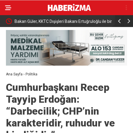
 Beş
Bakan Güler, KKTC Dışişleri Bakanı Ertuğruloğlu ile bir
AK Parti G
araya geldi
Bu meseley
Türkiye’yi
Ana Sayfa
›
Politika
Cumhurbaşkanı Recep
Tayyip Erdoğan:
“Darbecilik; CHP’nin
karakteridir, ruhudur ve