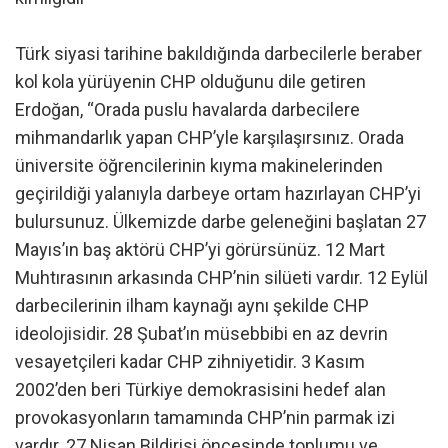
Türk siyasi tarihine bakıldığında darbecilerle beraber
kol kola yürüyenin CHP olduğunu dile getiren
Erdoğan, “Orada puslu havalarda darbecilere
mihmandarlık yapan CHP’yle karşılaşırsınız. Orada
üniversite öğrencilerinin kıyma makinelerinden
geçirildiği yalanıyla darbeye ortam hazırlayan CHP’yi
bulursunuz. Ülkemizde darbe geleneğini başlatan 27
Mayıs’ın baş aktörü CHP’yi görürsünüz. 12 Mart
Muhtırasının arkasında CHP’nin silüeti vardır. 12 Eylül
darbecilerinin ilham kaynağı aynı şekilde CHP
ideolojisidir. 28 Şubat’ın müsebbibi en az devrin
vesayetçileri kadar CHP zihniyetidir. 3 Kasım
2002’den beri Türkiye demokrasisini hedef alan
provokasyonların tamamında CHP’nin parmak izi
vardır. 27 Nisan Bildirisi öncesinde toplumu ve