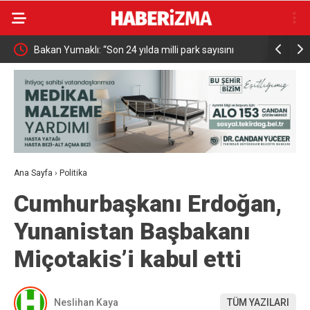
n
Bakan Yumaklı: “Son 24 yılda milli park sayısını
MHP Kütahy
696’ya çıkardık”
başlıyor
Ana Sayfa
›
Politika
Cumhurbaşkanı Erdoğan,
Yunanistan Başbakanı
Miçotakis’i kabul etti
Neslihan Kaya
TÜM YAZILARI