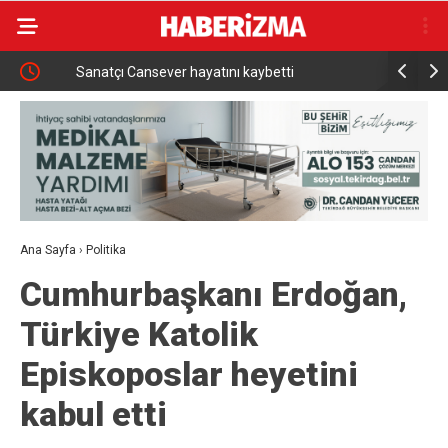
rce
Sanatçı Cansever hayatını kaybetti
Türkiye, S
tarihi sa
Ana Sayfa
›
Politika
Cumhurbaşkanı Erdoğan,
Türkiye Katolik
Episkoposlar heyetini
kabul etti