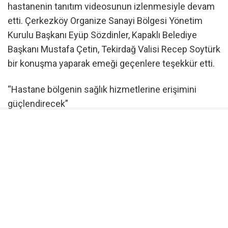
hastanenin tanıtım videosunun izlenmesiyle devam
etti. Çerkezköy Organize Sanayi Bölgesi Yönetim
Kurulu Başkanı Eyüp Sözdinler, Kapaklı Belediye
Başkanı Mustafa Çetin, Tekirdağ Valisi Recep Soytürk
bir konuşma yaparak emeği geçenlere teşekkür etti.
“Hastane bölgenin sağlık hizmetlerine erişimini
güçlendirecek”
Sanayi ve Teknoloji Bakanı Mehmet Fatih Kacır
yaptığı konuşmada, “Son 23 yılda Cumhurbaşkanımız
Recep Tayyip Erdoğan’ın liderliğinde Türkiye’yi her
alanda daha güçlü, daha müreffeh, daha rekabetçi bir
ülke haline getirmek için durmaksızın çalıştık. Temeli
sağlam ve istikrarlı politikalarla tahkim edilmiş asra
bedel kazanımları 23 yıla sığdırdık. Geniş bir