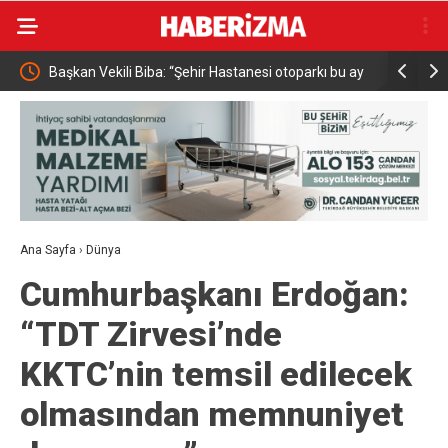
ekili Biba: “Şehir Hastanesi otoparkı bu ay
Sağlık Bakanı Memişoğlu Si
 açılacak”
Denetledi
Ana Sayfa
›
Dünya
Cumhurbaşkanı Erdoğan:
“TDT Zirvesi’nde
KKTC’nin temsil edilecek
olmasından memnuniyet