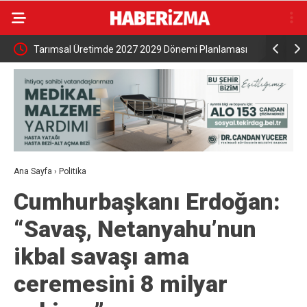
Tarımsal Üretimde 2027 2029 Dönemi Planlaması
İnegöl, Gas
Kabul Edildi
çıkarıyor
Ana Sayfa
›
Politika
Cumhurbaşkanı Erdoğan:
“Savaş, Netanyahu’nun
ikbal savaşı ama
ceremesini 8 milyar