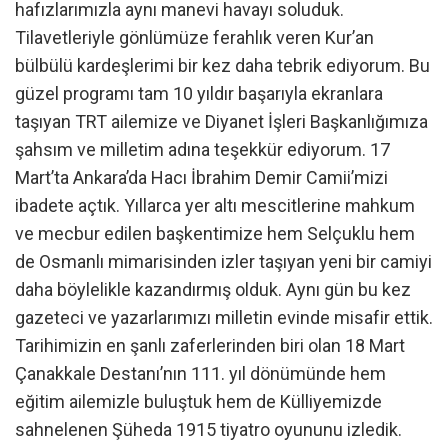
hafızlarımızla aynı manevi havayı soluduk.
Tilavetleriyle gönlümüze ferahlık veren Kur’an
bülbülü kardeşlerimi bir kez daha tebrik ediyorum. Bu
güzel programı tam 10 yıldır başarıyla ekranlara
taşıyan TRT ailemize ve Diyanet İşleri Başkanlığımıza
şahsım ve milletim adına teşekkür ediyorum. 17
Mart’ta Ankara’da Hacı İbrahim Demir Camii’mizi
ibadete açtık. Yıllarca yer altı mescitlerine mahkum
ve mecbur edilen başkentimize hem Selçuklu hem
de Osmanlı mimarisinden izler taşıyan yeni bir camiyi
daha böylelikle kazandırmış olduk. Aynı gün bu kez
gazeteci ve yazarlarımızı milletin evinde misafir ettik.
Tarihimizin en şanlı zaferlerinden biri olan 18 Mart
Çanakkale Destanı’nın 111. yıl dönümünde hem
eğitim ailemizle buluştuk hem de Külliyemizde
sahnelenen Şüheda 1915 tiyatro oyununu izledik.