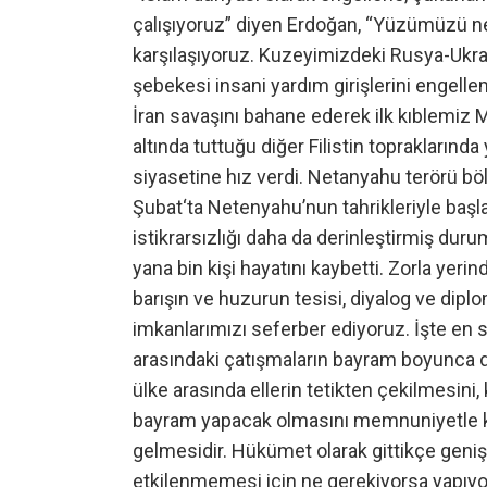
çalışıyoruz” diyen Erdoğan, “Yüzümüzü ner
karşılaşıyoruz. Kuzeyimizdeki Rusya-Ukrayn
şebekesi insani yardım girişlerini engell
İran savaşını bahane ederek ilk kıblemiz Me
altında tuttuğu diğer Filistin topraklarında
siyasetine hız verdi. Netanyahu terörü bö
Şubat‘ta Netenyahu’nun tahrikleriyle başla
istikrarsızlığı daha da derinleştirmiş durum
yana bin kişi hayatını kaybetti. Zorla yerin
barışın ve huzurun tesisi, diyalog ve dip
imkanlarımızı seferber ediyoruz. İşte en 
arasındaki çatışmaların bayram boyunca du
ülke arasında ellerin tetikten çekilmesini
bayram yapacak olmasını memnuniyetle ka
gelmesidir. Hükümet olarak gittikçe gen
etkilenmemesi için ne gerekiyorsa yapıyoru