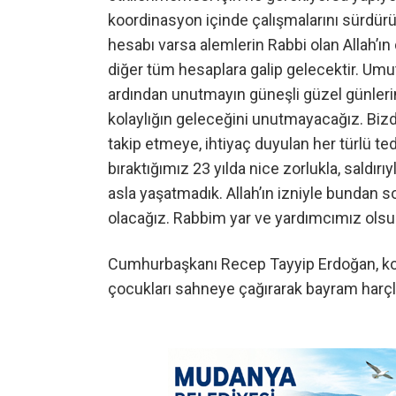
koordinasyon içinde çalışmalarını sürdürüy
hesabı varsa alemlerin Rabbi olan Allah’ın
diğer tüm hesaplara galip gelecektir. Umut
ardından unutmayın güneşli güzel günlerin
kolaylığın geleceğini unutmayacağız. Biz
takip etmeye, ihtiyaç duyulan her türlü t
bıraktığımız 23 yılda nice zorlukla, saldırıyl
asla yaşatmadık. Allah’ın izniyle bundan 
olacağız. Rabbim yar ve yardımcımız olsun
Cumhurbaşkanı Recep Tayyip Erdoğan, k
çocukları sahneye çağırarak bayram harçlığ