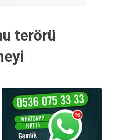
u terörü
meyi