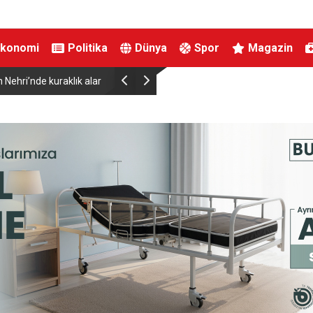
Ekonomi
Politika
Dünya
Spor
Magazin
viyesinde tarihi düşüş
Uludağ’da çıkan orman yangını söndürüldü