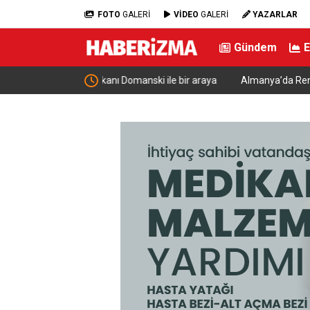
FOTO
GALERİ
VİDEO
GALERİ
YAZARLAR
Gündem
nski ile bir araya
Almanya’da Ren Nehri’nde kuraklık alarmı: Su se
yaşandı