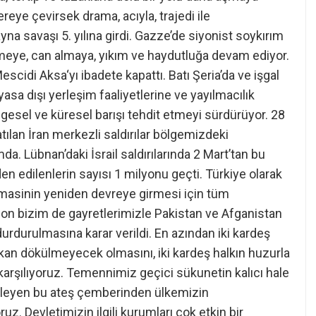
eye çevirsek drama, acıyla, trajedi ile
a savaşı 5. yılına girdi. Gazze’de siyonist soykırım
emeye, can almaya, yıkım ve haydutluğa devam ediyor.
scidi Aksa‘yı ibadete kapattı. Batı Şeria’da ve işgal
 yasa dışı yerleşim faaliyetlerine ve yayılmacılık
lgesel ve küresel barışı tehdit etmeyi sürdürüyor. 28
tılan İran merkezli saldırılar bölgemizdeki
da. Lübnan’daki İsrail saldırılarında 2 Mart’tan bu
den edilenlerin sayısı 1 milyonu geçti. Türkiye olarak
lomasinin yeniden devreye girmesi için tüm
son bizim de gayretlerimizle Pakistan ve Afganistan
rdurulmasına karar verildi. En azından iki kardeş
, kan dökülmeyecek olmasını, iki kardeş halkın huzurla
rşılıyoruz. Temennimiz geçici sükunetin kalıcı hale
işleyen bu ateş çemberinden ülkemizin
z. Devletimizin ilgili kurumları çok etkin bir