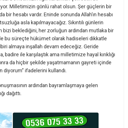
or. Milletimizin gönlü rahat olsun. Şer güçlerin bir
 da bir hesabı vardır. Eninde sonunda Allah’ın hesabı
suzluğa asla kapılmayacağız. Sıkıntılı günlerin
 bizi beklediğini, her zorluğun ardından mutlaka bir
de bu süreçte hükümet olarak hadiseleri dikkatle
edbiri almaya inşallah devam edeceğiz. Geride
a, badire ile karşılaştık ama milletimize hayal kırıklığı
sonra da hiçbir şekilde yaşatmamanın gayreti içinde
 diyorum” ifadelerini kullandı.
onuşmasının ardından bayramlaşmaya gelen
ı dağıttı.