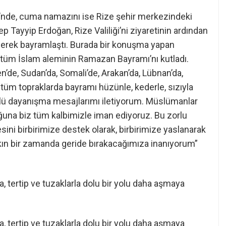
de, cuma namazını ise Rize şehir merkezindeki
 Tayyip Erdoğan, Rize Valiliği’ni ziyaretinin ardından
gelerek bayramlaştı. Burada bir konuşma yapan
tüm İslam aleminin Ramazan Bayramı’nı kutladı.
de, Sudan’da, Somali’de, Arakan’da, Lübnan’da,
ı tüm topraklarda bayramı hüzünle, kederle, sızıyla
lü dayanışma mesajlarımı iletiyorum. Müslümanlar
uğuna biz tüm kalbimizle iman ediyoruz. Bu zorlu
ini birbirimize destek olarak, birbirimize yaslanarak
akın bir zamanda geride bırakacağımıza inanıyorum”
a, tertip ve tuzaklarla dolu bir yolu daha aşmaya
a, tertip ve tuzaklarla dolu bir yolu daha aşmaya