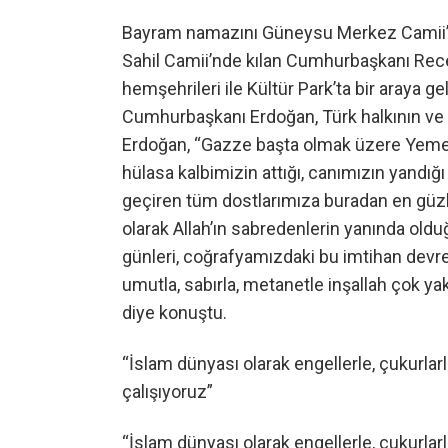
Bayram namazını Güneysu Merkez Camii’n
Sahil Camii’nde kılan Cumhurbaşkanı Recep
hemşehrileri ile Kültür Park’ta bir araya 
Cumhurbaşkanı Erdoğan, Türk halkının ve 
Erdoğan, “Gazze başta olmak üzere Yemen’
hülasa kalbimizin attığı, canımızın yandığ
geçiren tüm dostlarımıza buradan en güz
olarak Allah’ın sabredenlerin yanında old
günleri, coğrafyamızdaki bu imtihan devres
umutla, sabırla, metanetle inşallah çok y
diye konuştu.
“İslam dünyası olarak engellerle, çukurlarl
çalışıyoruz”
“İslam dünyası olarak engellerle, çukurlarl