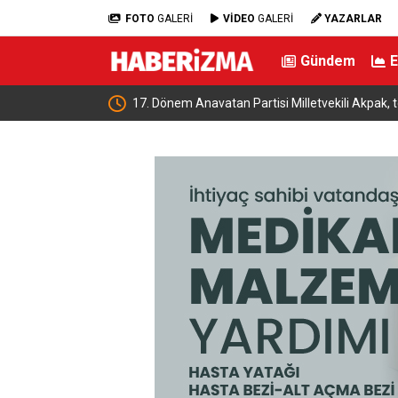
FOTO
GALERİ
VİDEO
GALERİ
YAZARLAR
Gündem
racat Rehberi
17. Dönem Anavatan Partisi Milletvekili Akpak, t