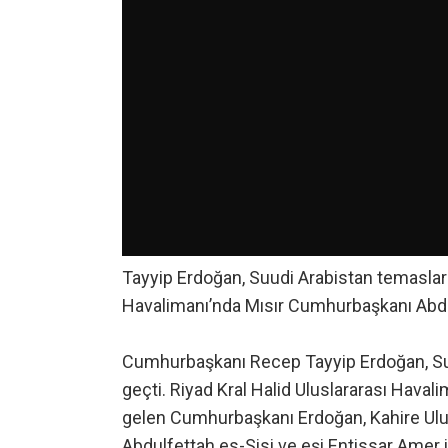
Tayyip Erdoğan, Suudi Arabistan temasları
Havalimanı’nda Mısır Cumhurbaşkanı Abdulf
Cumhurbaşkanı Recep Tayyip Erdoğan, Suu
geçti. Riyad Kral Halid Uluslararası Haval
gelen Cumhurbaşkanı Erdoğan, Kahire Ulu
Abdulfettah es-Sisi ve eşi Entissar Amer i