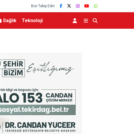
Bizi Takip Edin
Sağlık
Teknoloji
lu açıklama
Kanser görüntülemede yeni nesil teknolojiler t
yol gösteriyor