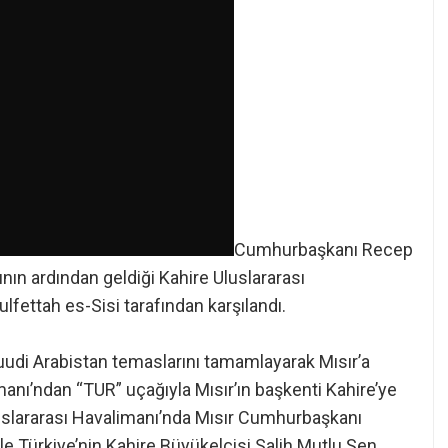
Cumhurbaşkanı Recep
nın ardından geldiği Kahire Uluslararası
ettah es-Sisi tarafından karşılandı.
di Arabistan temaslarını tamamlayarak Mısır’a
imanı’ndan “TUR” uçağıyla Mısır’ın başkenti Kahire’ye
slararası Havalimanı’nda Mısır Cumhurbaşkanı
le Türkiye’nin Kahire Büyükelçisi Salih Mutlu Şen