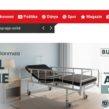
Ekonomi
Politika
Dünya
Spor
Magazin
oprağa verildi
Tutuklu Başkan Günel’den cezaevinden mektup