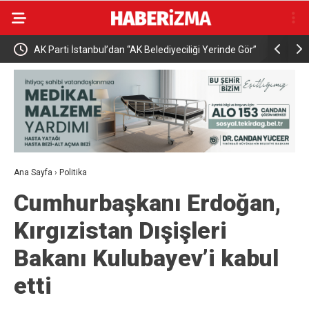
iyeciliği Yerinde Gör”
Buharkent’te festival coşkusu Eypio ile sürdü
Ana Sayfa
›
Politika
Cumhurbaşkanı Erdoğan,
Kırgızistan Dışişleri
Bakanı Kulubayev’i kabul
etti