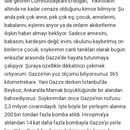
dile getiren Cumhurbaşkanı Erdoğan, “Yıkıntıların
altında ne kadar cenaze olduğunu kimse bilmiyor. Şu
anda pek çok anne, pek çok eş; çocuk, annelerini,
babalarını, eşlerini arıyor ya da onların akıbetlerine
ilişkin haber almayı bekliyor. Sadece annesini,
babasını, kardeşini değil; evini, okulunu kaybetmiş on
binlerce çocuk, soykırımın canlı tanıkları olarak bugün
enkazlar arasında Gazze’de hayata tutunmaya
çalışıyor. Şuraya özellikle dikkatinizi çekmek
istiyorum. Gazze’nin yüz ölçümü biliyorsunuz 365
kilometrekare. Yani Gazze derken İstanbul’da
Beykoz, Ankara’da Mamak büyüklüğünde bir alandan
bahsediyoruz. Soykırımdan önce Gazze’nin nüfusu
2,3 milyon civarındaydı. İşte böyle bir yerleşim alanına
200 bin tondan fazla bomba atıldı. Hiroşima’ya
atılandan 14 kat daha fazla bombayla Gazze’yi yerle