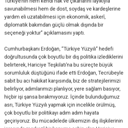
Türkiye’nin hem kendi hak ve çıkarlarını layıkıyla
savunabilmesi hem de dost, soydaş ve kardeşlerine
yardım eli uzatabilmesi için ekonomik, askerî,
diplomatik bakımdan güçlü olmak dışında bir
seçeneği yoktur” açıklamasını yaptı.
Cumhurbaşkanı Erdoğan, “Türkiye Yüzyılı” hedefi
doğrultusunda çok boyutlu bir dış politika izlediklerini
belirterek, Hariciye Teşkilatı’na bu süreçte büyük
sorumluluk düştüğünü ifade etti Erdoğan, Tecrübeyle
sabit bu acı hakikat karşısında, biz de stratejilerimizi
belirliyor, adımlarımızı planlıyor, yere sağlam basıyor,
hiçbir işi şansa bırakmıyoruz. İçinde bulunduğumuz
asrı, Türkiye Yüzyılı yapmak için incelikle örülmüş,
çok boyutlu bir politikayı adım adım hayata
geçiriyoruz. Bu mücadelede ülkemizin dış ilişkilerinin