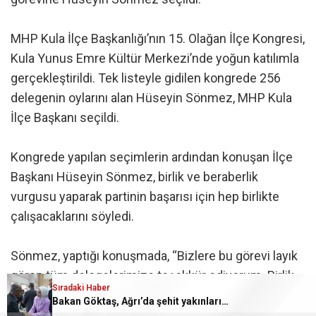
MHP Kula İlçe Başkanlığı’nın 15. Olağan İlçe Kongresi,
Kula Yunus Emre Kültür Merkezi’nde yoğun katılımla
gerçekleştirildi. Tek listeyle gidilen kongrede 256
delegenin oylarını alan Hüseyin Sönmez, MHP Kula
İlçe Başkanı seçildi.
Kongrede yapılan seçimlerin ardından konuşan İlçe
Başkanı Hüseyin Sönmez, birlik ve beraberlik
vurgusu yaparak partinin başarısı için hep birlikte
çalışacaklarını söyledi.
Sönmez, yaptığı konuşmada, “Bizlere bu görevi layık
gören tüm delegelerimize teşekkür ediyorum. Birlik
Sıradaki Haber
ve beraberlik içerisinde, teşkilatımızın gücünü daha
Bakan Göktaş, Ağrı’da şehit yakınları ve gazilerle buluştu: “Terörsüz Türkiye tarihi bir adımdır”
da artırmak, Kula’mıza ve partimize en iyi şekilde