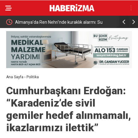
Almanya’da Ren Nehri’nde kuraklık alarmı: Su
Uludağ’da
seviyesinde tarihi düşüş yaşandı
Ana Sayfa
›
Politika
Cumhurbaşkanı Erdoğan:
“Karadeniz’de sivil
gemiler hedef alınmamalı,
ikazlarımızı ilettik”