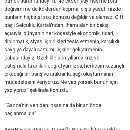
etmek durumundayım: Ne eksen kayması ne rota
değişimi ne de köklerden kopma; dış siyasetimizde
bunların hiçbirisi söz konusu değildir ve olamaz. Çift
başlı Selçuklu Kartalı’ndan ilhamı alan bir bakış
açısıyla, dünyanın her köşesiyle ekonomik, ticari,
diplomatik, siyasi işbirlikleri tesis etmenin, karşılıklı
saygıya dayalı samimi ilişkiler geliştirmenin
çabasındayız. Özellikle son yıllarda kriz ve
çatışmalarla anılan coğrafyamızda, herkesin kazançlı
çıkacağı bir barış ve istikrar kuşağı oluşturmanın
mücadelesini veriyoruz. Ne yapıyorsak bunun için
yapıyoruz” şeklinde konuştu.
“Gazze’nin yeniden inşasına da bir an önce
başlanmalıdır”
ABD Başkanı Donald Trump’la New York’ta yaptıkları