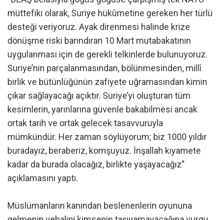
müttefiki olarak, Suriye hükûmetine gereken her türlü
desteği veriyoruz. Ayak direnmesi halinde krize
dönüşme riski barındıran 10 Mart mutabakatının
uygulanması için de gerekli telkinlerde bulunuyoruz.
Suriye’nin parçalanmasından, bölünmesinden, millî
birlik ve bütünlüğünün zafiyete uğramasından kimin
çıkar sağlayacağı açıktır. Suriye’yi oluşturan tüm
kesimlerin, yarınlarına güvenle bakabilmesi ancak
ortak tarih ve ortak gelecek tasavvuruyla
mümkündür. Her zaman söylüyorum; biz 1000 yıldır
buradayız, beraberiz, komşuyuz. İnşallah kıyamete
kadar da burada olacağız, birlikte yaşayacağız”
açıklamasını yaptı.
Müslümanların kanından beslenenlerin oyununa
gelmenin vebalini kimsenin taşıyamayacağına vurgu