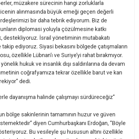
erler, müzakere sürecinin hangi zorluklarla
ticenin alınmasında büyük emeği geçen değerli
rdeşlerimizi bir daha tebrik ediyorum. Biz de
runların diplomasi yoluyla çözülmesine katkı
, destekliyoruz. İsrail yönetiminin mutabakatı
e takip ediyoruz. Siyasi bekasını bölgede çatışmaların
u, özellikle Lübnan’ı ve Suriye’yi rahat bırakmıyor.
 yönelik hukuk ve insanlık dışı saldırılarına da devam
ümetinin coğrafyamıza tekrar özellikle barut ve kan
kiyor” dedi.
erle dayanışma halinde çalışmayı sürdüreceğiz”
un bölge sakinlerinin tamamının huzur ve güven
ı istemektedir” diyen Cumhurbaşkanı Erdoğan, “Böyle
 gösteriyoruz. Bu vesileyle şu hususun altını özellikle