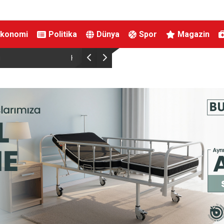
Ekonomi
Politika
Dünya
Spor
Magazin
Aile ve Sosyal Hizmetler Bakanlığı ile Yıldırım Be