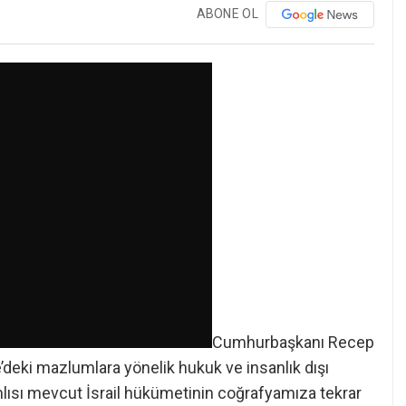
ABONE OL
Cumhurbaşkanı Recep
e’deki mazlumlara yönelik hukuk ve insanlık dışı
mlısı mevcut İsrail hükümetinin coğrafyamıza tekrar