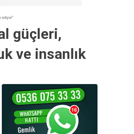
m ediyor”
l güçleri,
k ve insanlık