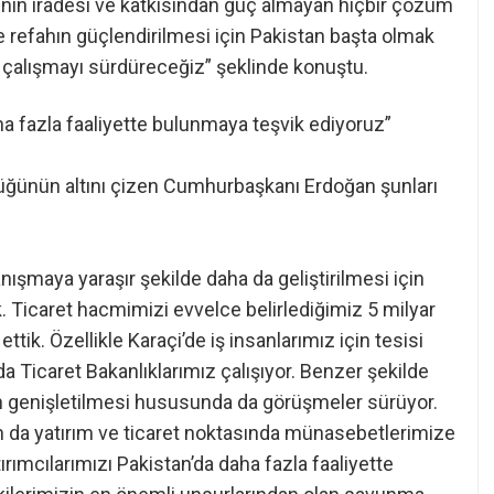
nin iradesi ve katkısından güç almayan hiçbir çözüm
ve refahın güçlendirilmesi için Pakistan başta olmak
 çalışmayı sürdüreceğiz” şeklinde konuştu.
aha fazla faaliyette bulunmaya teşvik ediyoruz”
üğünün altını çizen Cumhurbaşkanı Erdoğan şunları
anışmaya yaraşır şekilde daha da geliştirilmesi için
. Ticaret hacmimizi evvelce belirlediğimiz 5 milyar
tik. Özellikle Karaçi’de iş insanlarımız için tesisi
Ticaret Bakanlıklarımız çalışıyor. Benzer şekilde
n genişletilmesi hususunda da görüşmeler sürüyor.
un da yatırım ve ticaret noktasında münasebetlerimize
ırımcılarımızı Pakistan’da daha fazla faaliyette