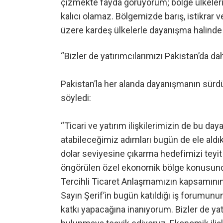
çizmekte fayda görüyorum; bölge ülkeleri
kalıcı olamaz. Bölgemizde barış, istikrar 
üzere kardeş ülkelerle dayanışma halinde
“Bizler de yatırımcılarımızı Pakistan’da d
Pakistan’la her alanda dayanışmanın sürd
söyledi:
“Ticari ve yatırım ilişkilerimizin de bu day
atabileceğimiz adımları bugün de ele aldık
dolar seviyesine çıkarma hedefimizi teyit et
öngörülen özel ekonomik bölge konusunda 
Tercihli Ticaret Anlaşmamızın kapsamını
Sayın Şerif’in bugün katıldığı iş forumun
katkı yapacağına inanıyorum. Bizler de yat