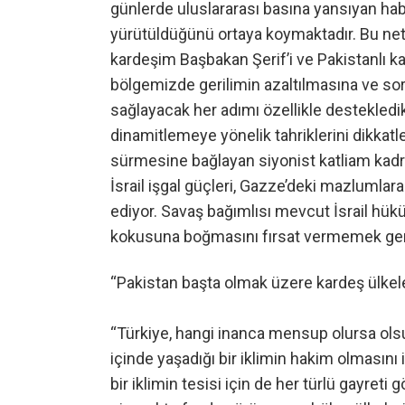
günlerde uluslararası basına yansıyan hab
yürütüldüğünü ortaya koymaktadır. Bu ne
kardeşim Başbakan Şerif’i ve Pakistanlı ka
bölgemizde gerilimin azaltılmasına ve so
sağlayacak her adımı özellikle destekledik
dinamitlemeye yönelik tahriklerini dikkatl
sürmesine bağlayan siyonist katliam kadros
İsrail işgal güçleri, Gazze’deki mazlumlara
ediyor. Savaş bağımlısı mevcut İsrail hük
kokusuna boğmasını fırsat vermemek gere
“Pakistan başta olmak üzere kardeş ülkel
“Türkiye, hangi inanca mensup olursa ols
içinde yaşadığı bir iklimin hakim olmasın
bir iklimin tesisi için de her türlü gayreti