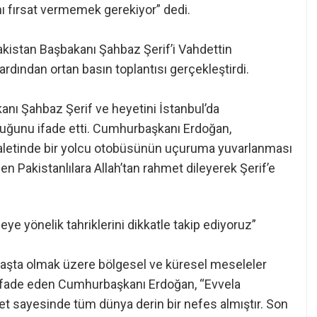
ı fırsat vermemek gerekiyor” dedi.
istan Başbakanı Şahbaz Şerif’i Vahdettin
ardından ortan basın toplantısı gerçekleştirdi.
nı Şahbaz Şerif ve heyetini İstanbul’da
uğunu ifade etti. Cumhurbaşkanı Erdoğan,
aletinde bir yolcu otobüsünün uçuruma yuvarlanması
n Pakistanlılara Allah’tan rahmet dileyerek Şerif’e
ye yönelik tahriklerini dikkatle takip ediyoruz”
r başta olmak üzere bölgesel ve küresel meseleler
 ifade eden Cumhurbaşkanı Erdoğan, “Evvela
 sayesinde tüm dünya derin bir nefes almıştır. Son