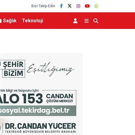
Bizi Takip Edin
Sağlık
Teknoloji
lediyesinden İş Birliği
Bakan Kurum’un katılımıyla Hatay’da 8 bin 500 
belirlendi