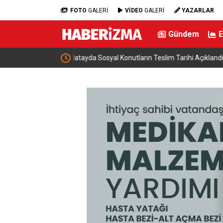
FOTO
GALERİ
VİDEO
GALERİ
YAZARLAR
Gündem
ı
Hazine ve Maliye Bakanı Şimşek, Mardin’de