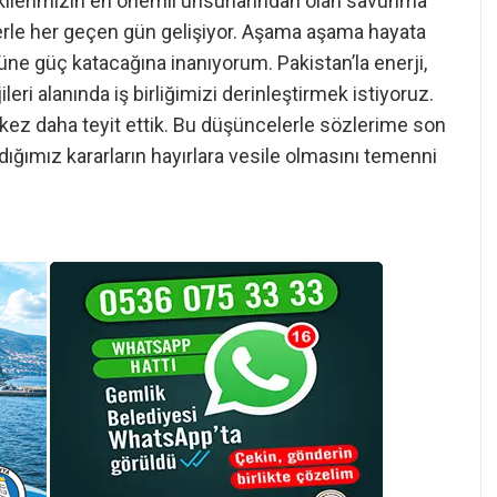
kilerimizin en önemli unsurlarından olan savunma
jelerle her geçen gün gelişiyor. Aşama aşama hayata
üne güç katacağına inanıyorum. Pakistan’la enerji,
jileri alanında iş birliğimizi derinleştirmek istiyoruz.
 kez daha teyit ettik. Bu düşüncelerle sözlerime son
ğımız kararların hayırlara vesile olmasını temenni