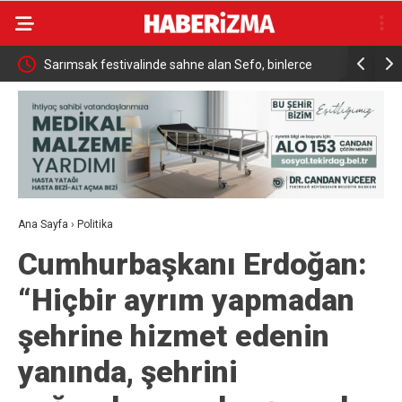
ükrü
Sarımsak festivalinde sahne alan Sefo, binlerce
Sanatçı Ca
vatandaşa unutulmaz bir gece yaşattı
Ana Sayfa
›
Politika
Cumhurbaşkanı Erdoğan:
“Hiçbir ayrım yapmadan
şehrine hizmet edenin
yanında, şehrini