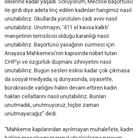
iliklerine kadar yaşadı. Soruyorum, Meclise başörtüsü
ile girdi diye adeta linç edilen kadınları hangimiz nasıl
unutabiliriz. Okullarda yürütülen cadı avını nasıl
unutabiliriz. Unutmayın, ‘411 el kaosa kalktı’
manşetinin temsilcisi olduğu karanlığı nasıl
unutabiliriz. Başörtüsü yasağının sürmesi için
Anayasa Mahkemesi’nin kapısında nöbet tutan
CHP’yi ve özgürlük düşmanı zihniyetini nasıl
unutabiliriz. Bugün sesleri eskisi kadar çok çıkmasa
da sosyal medyada, iş dünyasında, siyasette,
bürokraside varlığını halen devam ettiren kadın
hakları cellatlarını nasıl unutabiliriz. Bunları
unutmadık, unutmuyoruz, hiçbir zaman
unutmayacağız” dedi.
“Mahkeme kapılarından ayrılmayan muhalefete, kadın
hakları meselesini marjinal ideolojilerine paravan