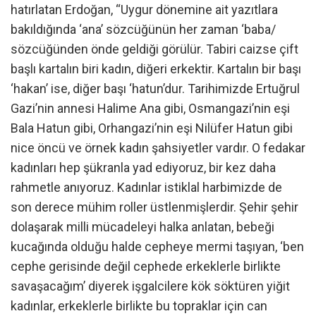
hatırlatan Erdoğan, “Uygur dönemine ait yazıtlara
bakıldığında ‘ana’ sözcüğünün her zaman ‘baba/
sözcüğünden önde geldiği görülür. Tabiri caizse çift
başlı kartalın biri kadın, diğeri erkektir. Kartalın bir başı
‘hakan’ ise, diğer başı ‘hatun’dur. Tarihimizde Ertuğrul
Gazi’nin annesi Halime Ana gibi, Osmangazi’nin eşi
Bala Hatun gibi, Orhangazi’nin eşi Nilüfer Hatun gibi
nice öncü ve örnek kadın şahsiyetler vardır. O fedakar
kadınları hep şükranla yad ediyoruz, bir kez daha
rahmetle anıyoruz. Kadınlar istiklal harbimizde de
son derece mühim roller üstlenmişlerdir. Şehir şehir
dolaşarak milli mücadeleyi halka anlatan, bebeği
kucağında olduğu halde cepheye mermi taşıyan, ‘ben
cephe gerisinde değil cephede erkeklerle birlikte
savaşacağım’ diyerek işgalcilere kök söktüren yiğit
kadınlar, erkeklerle birlikte bu topraklar için can