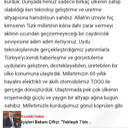
kurduk. Dünyada henüz sadece birkaç ülkenin sahip
olabildiği ileri teknoloji geliştirme ve üretme
altyapısına hamdolsun sahibiz. Allah’ın izniyle hiç
kimsenin Türk milletinin kılına dahi zarar vermeyi
aklının ucundan geçiremeyeceği bir caydırıcılık
seviyesine adım adım ilerliyoruz. Uydu
teknolojilerinde gerçekleştirdiğimiz yatırımlarla
Türkiye’yi kendi haberleşme ve görüntüleme
uydularını geliştiren, destekleyebilen, üretebilen bir
ülke konumuna ulaştırdık. Milletimizin 60 yıllık
hayalini elektrikli ve akıllı otomobilimiz TOGG ile
gerçeğe dönüştürdük. Ulaştırmada pek çok ülkenin
erişemediği güçlü ve yaygın bir altyapı ağına bugün
sahibiz. Milletimizle kurduğumuz gönül köprüleri gibi
kıtaları da aynı anlayışla birbirine bağladık. Dış
Sıradaki Haber
ticaretimizin taşıyıcı gücü limanları, şehirlerimizi
İçişleri Bakanı Çiftçi: “Yaklaşık 7 bin 500 aranan şahsı bu yılın ilk 7 yılında yakalamış durumdayız”