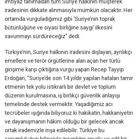
imtiyaz tanımadan tüm Suriye halkının müşterek
iradesinin dikkate alınmasıyla mümkün olacaktır. Her
ortamda vurguladığımız gibi ‘Suriye’nin toprak
bütünlüğüne ve siyasi birliğine saygı’ ilkesini
savunmayı sürdüreceğiz” dedi.
Türkiye’nin, Suriye halkının iradesini dışlayan, ayrılıkçı
emellere ve terör örgütlerine alan açan her türlü
girişime karşı çıktığına vurgu yapan Recep Tayyip
Erdoğan, “Suriye’de son 14 yıldır yapılan hataları tamir
etmenin tek yolu istikrarlı bir devlet ve toplum
düzenin kurulmasına, iş birlikçi güvenlik anlayışı
temelinde destek vermektir. Yaşadığımız acı
tecrübeler ışığında biliyoruz ki hakikatin, hakkaniyetin
ve dayanışmanın hâkim olduğu bir gelecek ancak
ortak irademizle inşa edilebilir. Türkiye bu
sorumluluğun bilinciyle insanlığın onurlu ve adil bir