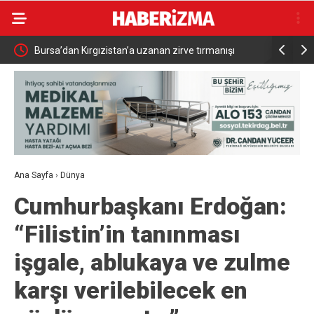
du
Bursa’dan Kırgızistan’a uzanan zirve tırmanışı
Bursa’da p
bilgilendi
Ana Sayfa
›
Dünya
Cumhurbaşkanı Erdoğan:
“Filistin’in tanınması
işgale, ablukaya ve zulme
karşı verilebilecek en