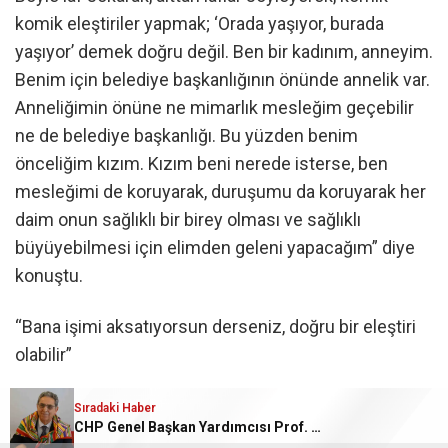
komik eleştiriler yapmak; ‘Orada yaşıyor, burada
yaşıyor’ demek doğru değil. Ben bir kadınım, anneyim.
Benim için belediye başkanlığının önünde annelik var.
Anneliğimin önüne ne mimarlık mesleğim geçebilir
ne de belediye başkanlığı. Bu yüzden benim
önceliğim kızım. Kızım beni nerede isterse, ben
mesleğimi de koruyarak, duruşumu da koruyarak her
daim onun sağlıklı bir birey olması ve sağlıklı
büyüyebilmesi için elimden geleni yapacağım” diye
konuştu.
“Bana işimi aksatıyorsun derseniz, doğru bir eleştiri
olabilir”
Görevini aksattığı yönünde yapılacak eleştirileri
Sıradaki Haber
CHP Genel Başkan Yardımcısı Prof. Dr. Ali Rıza Erbay, “CH
anlayışla karşılayabileceğini belirten Subaşı, “Bana