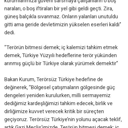
kurumlarımıza güveni sarsmaya çalışanların o boş
naraları, o boş iftiraları bir yel gibi geldi geçti. Zira,
güneş balçıkla sıvanmaz. Onların yalanları unutuldu
gitti ama geride devletimizin yükselen eserleri kaldı”
dedi.
“Terörün bitmesi demek; iç kalemizi tahkim etmek
demek, Türkiye Yüzyılı hedeflerine terör yükünden
arınmış güçlü bir Türkiye olarak yürümek demektir”
Bakan Kurum, Terörsüz Türkiye hedefine de
değinerek, “Bölgesel çatışmaların gölgesinde güç
dengeleri yeniden kurulurken, milli sermayemiz
dediğimiz kardeşliğimizi tahkim edecek, birlik ve
dirliğimize kuvvet verecek kritik bir süreçten
geçiyoruz. Terörsüz Türkiye’nin yolunu açacak teklif,
artık Gazi Meclis’imizde. Terörün bitmesi demek; iç