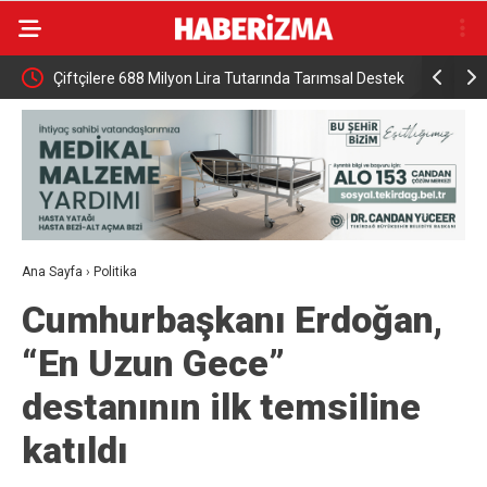
HA
Çiftçilere 688 Milyon Lira Tutarında Tarımsal Destek
DMM: “Mek
Ödemesi
NATO’nun 5
gerçek dış
Ana Sayfa
›
Politika
Cumhurbaşkanı Erdoğan,
“En Uzun Gece”
destanının ilk temsiline
katıldı