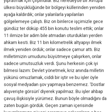
yıpratmak için çırpındılar. Biz neredeyse bir Avrupa
ülkesi büyüklüğünde bir bölgeyi küllerinden yeniden
ayağa kaldırdık; onlar yalanlarla yapılanları
gölgelemeye çalıştı. Biz on binlerce işçimizle gece
gündüz ter döküp 455 bin konutu teslim ettik; onlar
11 ilimize bir adım bile atmadan oturdukları yerden
ahkam kesti. Biz 11 bin kilometrelik altyapıyı ilmek
ilmek yeniden ördük; onlar sadece çamur attı. Biz
milletimizin umudunu büyütmeye çalışırken, onlar
sadece umutsuzluk verdi. Şunu herkesin çok iyi
bilmesi lazım: Devlet yönetmek, kriz anında milletin
yükünü omuzlamak, ciddi bir iştir ve bu işler öyle
sosyal medyadan şov yapmaya benzemez. ‘Dostlar
alışverişte görsün’ diyerek yapılmaz. Bu işler ahbap
çavuş ilişkisiyle yürümez. Bunun böyle olmadığını da
zaten bugün gördük. Geçen zaman içerisinde